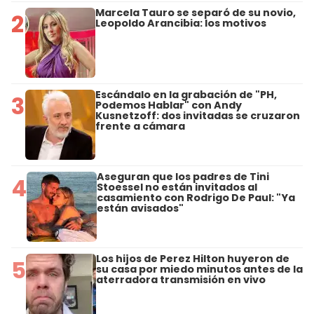
Marcela Tauro se separó de su novio,
2
Leopoldo Arancibia: los motivos
Escándalo en la grabación de "PH,
3
Podemos Hablar" con Andy
Kusnetzoff: dos invitadas se cruzaron
frente a cámara
Aseguran que los padres de Tini
4
Stoessel no están invitados al
casamiento con Rodrigo De Paul: "Ya
están avisados"
Los hijos de Perez Hilton huyeron de
5
su casa por miedo minutos antes de la
aterradora transmisión en vivo