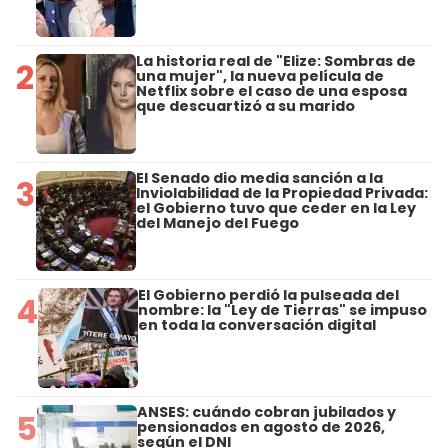
La historia real de "Elize: Sombras de
2
una mujer", la nueva película de
Netflix sobre el caso de una esposa
que descuartizó a su marido
El Senado dio media sanción a la
3
Inviolabilidad de la Propiedad Privada:
el Gobierno tuvo que ceder en la Ley
del Manejo del Fuego
El Gobierno perdió la pulseada del
4
nombre: la "Ley de Tierras" se impuso
en toda la conversación digital
ANSES: cuándo cobran jubilados y
5
pensionados en agosto de 2026,
según el DNI