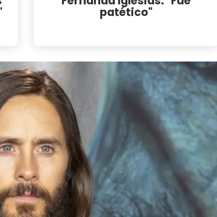
s
Fernanda Iglesias: "Fue
"
patético"