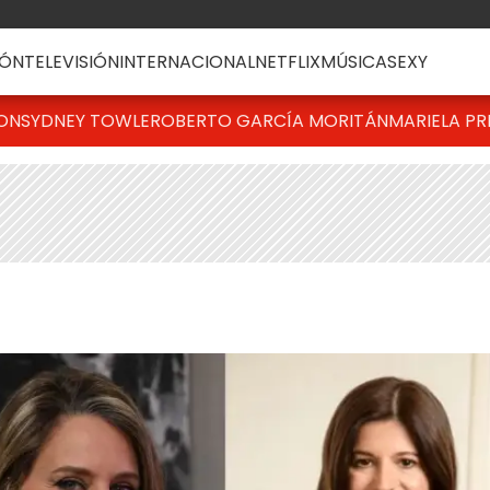
ÓN
TELEVISIÓN
INTERNACIONAL
NETFLIX
MÚSICA
SEXY
TON
SYDNEY TOWLE
ROBERTO GARCÍA MORITÁN
MARIELA PR