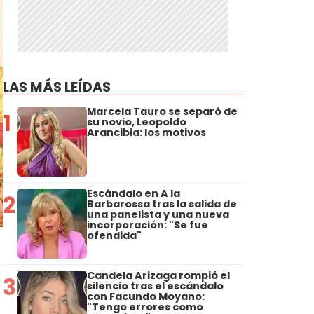
LAS MÁS LEÍDAS
Marcela Tauro se separó de
1
su novio, Leopoldo
Arancibia: los motivos
Escándalo en A la
2
Barbarossa tras la salida de
una panelista y una nueva
incorporación: "Se fue
ofendida"
Candela Arizaga rompió el
3
silencio tras el escándalo
con Facundo Moyano:
"Tengo errores como