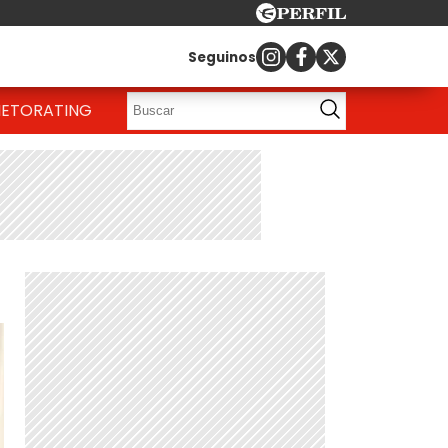
Seguinos
IETO
RATING