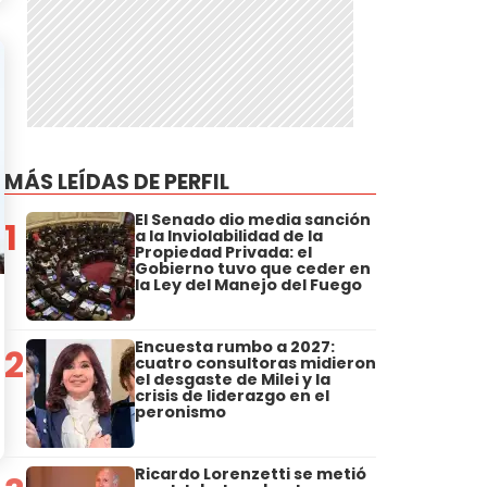
MÁS LEÍDAS DE PERFIL
El Senado dio media sanción
1
a la Inviolabilidad de la
Propiedad Privada: el
Gobierno tuvo que ceder en
la Ley del Manejo del Fuego
Encuesta rumbo a 2027:
2
cuatro consultoras midieron
el desgaste de Milei y la
crisis de liderazgo en el
peronismo
Ricardo Lorenzetti se metió