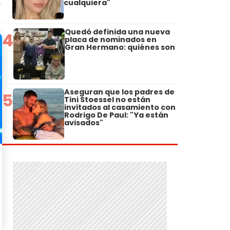
cualquiera"
Quedó definida una nueva
4
placa de nominados en
Gran Hermano: quiénes son
Aseguran que los padres de
5
Tini Stoessel no están
invitados al casamiento con
Rodrigo De Paul: "Ya están
avisados"