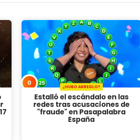
¿HUBO ARREGLO?
o
Estalló el escándalo en las
r
redes tras acusaciones de
17
"fraude" en Pasapalabra
España