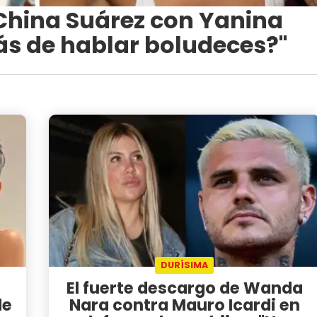
a China Suárez con Yanina
sás de hablar boludeces?"
DURÍSIMA
o
El fuerte descargo de Wanda
de
Nara contra Mauro Icardi en