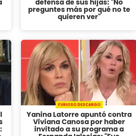
a
defensa de sus hijas: "No
preguntes más por qué no te
quieren ver"
FURIOSO DESCARGO
l
Yanina Latorre apuntó contra
s
Viviana Canosa por haber
:
invitado a su programa a