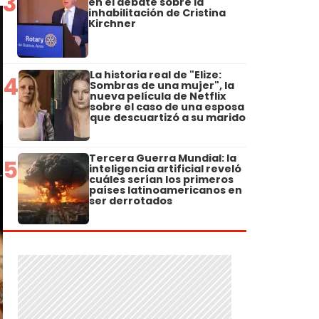
3
en el debate sobre la
inhabilitación de Cristina
Kirchner
La historia real de "Elize:
4
Sombras de una mujer", la
nueva película de Netflix
sobre el caso de una esposa
que descuartizó a su marido
Tercera Guerra Mundial: la
5
inteligencia artificial reveló
cuáles serían los primeros
países latinoamericanos en
ser derrotados