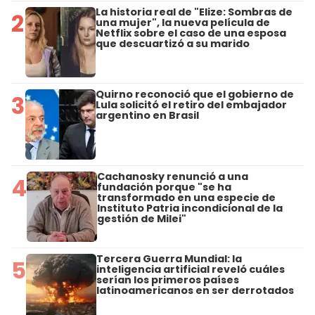
La historia real de "Elize: Sombras de
2
una mujer", la nueva película de
Netflix sobre el caso de una esposa
que descuartizó a su marido
Quirno reconoció que el gobierno de
3
Lula solicitó el retiro del embajador
argentino en Brasil
Cachanosky renunció a una
4
fundación porque "se ha
transformado en una especie de
Instituto Patria incondicional de la
gestión de Milei"
Tercera Guerra Mundial: la
5
inteligencia artificial reveló cuáles
serían los primeros países
latinoamericanos en ser derrotados