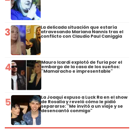
La delicada situación que estaría
3
atravesando Mariana Nannis tras el
conflicto con Claudio Paul Caniggia
Mauro Icardi explotó de furia por el
4
embargo de la casa de los sueños:
"Mamaracho e impresentable"
La Joaqui expuso a Luck Ra en el show
5
de Rosalía y reveló cómo le pidió
separarse: "Me invitó a un viaje y se
desencantó conmigo"