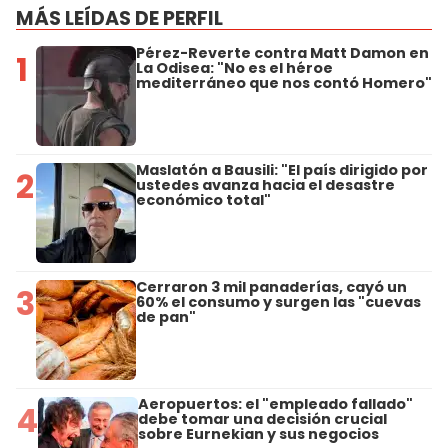
MÁS LEÍDAS DE PERFIL
Pérez-Reverte contra Matt Damon en
1
La Odisea: "No es el héroe
mediterráneo que nos contó Homero"
Maslatón a Bausili: "El país dirigido por
2
ustedes avanza hacia el desastre
económico total"
Cerraron 3 mil panaderías, cayó un
3
60% el consumo y surgen las "cuevas
de pan"
Aeropuertos: el "empleado fallado"
4
debe tomar una decisión crucial
sobre Eurnekian y sus negocios