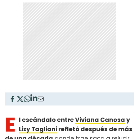
E
l escándalo entre
Viviana Canosa
y
Lizy Tagliani
refletó después de más
de una década
donde trae saca a relucir