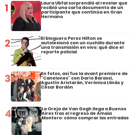
Laura Ubfal sorprendió al revelar que
1
recibió una carta documento de un
participante que continúa en Gran
Hermano
El bloguero Perez Hilton se
2
autolesionó con un cuchillo durante
una transmisión en vivo: qué dice el
reporte policial
En fotos, así fue la avant premiere de
3
"Canelones" con Darío Barassi,
Agustín Aristarán, Verónica Llinás y
César Bordón
La Oreja de Van Gogh llega a Buenos
4
Aires tras el regreso de Amaia
Montero: cómo comprar las entradas