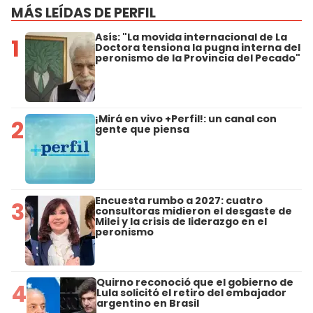
MÁS LEÍDAS DE PERFIL
Asís: "La movida internacional de La
1
Doctora tensiona la pugna interna del
peronismo de la Provincia del Pecado"
¡Mirá en vivo +Perfil!: un canal con
2
gente que piensa
Encuesta rumbo a 2027: cuatro
3
consultoras midieron el desgaste de
Milei y la crisis de liderazgo en el
peronismo
Quirno reconoció que el gobierno de
4
Lula solicitó el retiro del embajador
argentino en Brasil