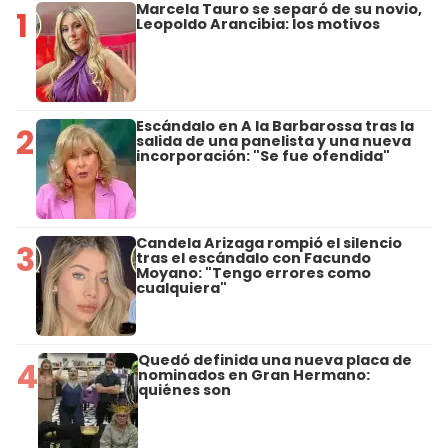
Marcela Tauro se separó de su novio,
1
Leopoldo Arancibia: los motivos
Escándalo en A la Barbarossa tras la
2
salida de una panelista y una nueva
incorporación: "Se fue ofendida"
Candela Arizaga rompió el silencio
3
tras el escándalo con Facundo
Moyano: "Tengo errores como
cualquiera"
Quedó definida una nueva placa de
4
nominados en Gran Hermano:
quiénes son