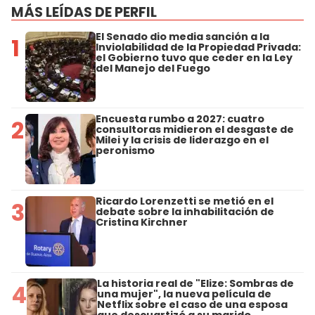
MÁS LEÍDAS DE PERFIL
El Senado dio media sanción a la
1
Inviolabilidad de la Propiedad Privada:
el Gobierno tuvo que ceder en la Ley
del Manejo del Fuego
Encuesta rumbo a 2027: cuatro
2
consultoras midieron el desgaste de
Milei y la crisis de liderazgo en el
peronismo
Ricardo Lorenzetti se metió en el
3
debate sobre la inhabilitación de
Cristina Kirchner
La historia real de "Elize: Sombras de
4
una mujer", la nueva película de
Netflix sobre el caso de una esposa
que descuartizó a su marido