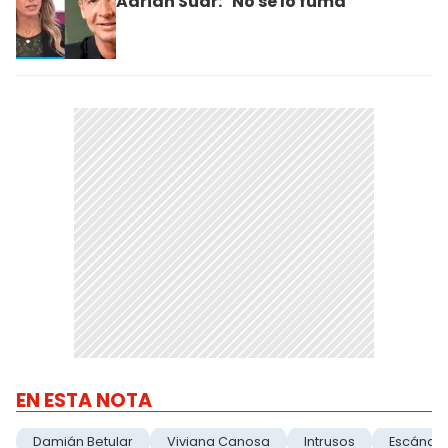
Adrián Suar: "No se lo fuma"
EN ESTA NOTA
Damián Betular
Viviana Canosa
Intrusos
Escánda