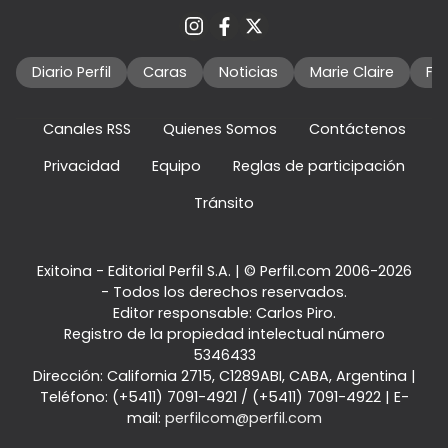
Diario Perfil
Caras
Noticias
Marie Claire
Fo
Canales RSS
Quienes Somos
Contáctenos
Privacidad
Equipo
Reglas de participación
Tránsito
Exitoina - Editorial Perfil S.A.
| © Perfil.com 2006-2026
- Todos los derechos reservados.
Editor responsable: Carlos Piro.
Registro de la propiedad intelectual número
5346433
Dirección:
California 2715
,
C1289ABI
,
CABA, Argentina
|
Teléfono:
(+5411) 7091-4921
/
(+5411) 7091-4922
| E-
mail:
perfilcom@perfil.com