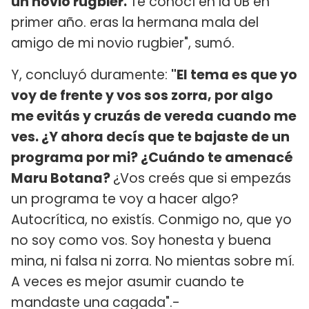
un novio rugbier.
Te conocí en la UB en
primer año. eras la hermana mala del
amigo de mi novio rugbier", sumó.
Y, concluyó duramente:
"El tema es que yo
voy de frente y vos sos zorra, por algo
me evitás y cruzás de vereda cuando me
ves. ¿Y ahora decís que te bajaste de un
programa por mi? ¿Cuándo te amenacé
Maru Botana?
¿Vos creés que si empezás
un programa te voy a hacer algo?
Autocrítica, no existís. Conmigo no, que yo
no soy como vos. Soy honesta y buena
mina, ni falsa ni zorra. No mientas sobre mí.
A veces es mejor asumir cuando te
mandaste una cagada".-