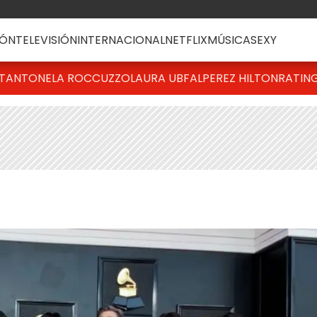
ÓN
TELEVISIÓN
INTERNACIONAL
NETFLIX
MÚSICA
SEXY
T
ANTONELA ROCCUZZO
LAURA UBFAL
PEREZ HILTON
RATIN