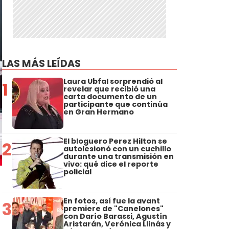
LAS MÁS LEÍDAS
Laura Ubfal sorprendió al
1
revelar que recibió una
carta documento de un
participante que continúa
en Gran Hermano
El bloguero Perez Hilton se
2
autolesionó con un cuchillo
durante una transmisión en
vivo: qué dice el reporte
policial
En fotos, así fue la avant
3
premiere de "Canelones"
con Darío Barassi, Agustín
Aristarán, Verónica Llinás y