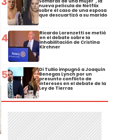
3
Sombras de una mujer", la
nueva película de Netflix
sobre el caso de una esposa
que descuartizó a su marido
Ricardo Lorenzetti se metió
4
en el debate sobre la
inhabilitación de Cristina
Kirchner
Di Tullio impugnó a Joaquín
5
Benegas Lynch por un
presunto conflicto de
intereses en el debate de la
Ley de Tierras