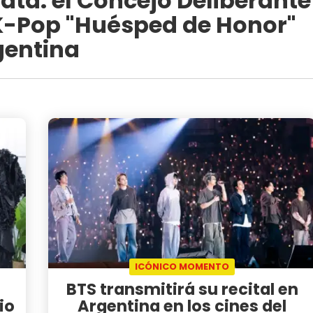
lata: el Concejo Deliberante
 K-Pop "Huésped de Honor"
gentina
ICÓNICO MOMENTO
BTS transmitirá su recital en
io
Argentina en los cines del