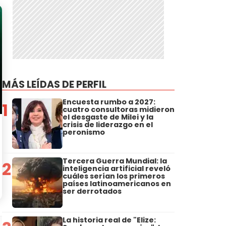
MÁS LEÍDAS DE PERFIL
Encuesta rumbo a 2027:
1
cuatro consultoras midieron
el desgaste de Milei y la
crisis de liderazgo en el
peronismo
Tercera Guerra Mundial: la
2
inteligencia artificial reveló
cuáles serían los primeros
países latinoamericanos en
ser derrotados
La historia real de "Elize: