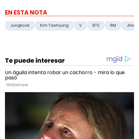
EN ESTA NOTA
Jungkook
Kim Taehyung
V
BTS
RM
JHop