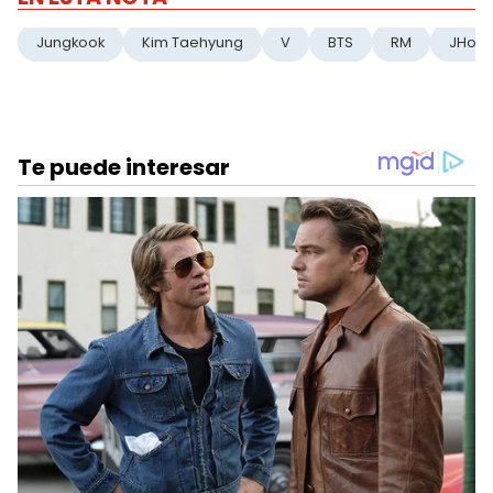
Jungkook
Kim Taehyung
V
BTS
RM
JHop