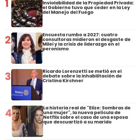
1
Inviolabilidad de la Propiedad Privada:
el Gobierno tuvo que ceder en la Ley
del Manejo del Fuego
Encuesta rumbo a 2027: cuatro
2
consultoras midieron el desgaste de
Milei y la crisis de liderazgo en el
peronismo
Ricardo Lorenzetti se metió en el
3
debate sobre la inhabilitación de
Cristina Kirchner
La historia real de "Elize: Sombras de
4
una mujer", la nueva película de
Netflix sobre el caso de una esposa
que descuartizó a su marido