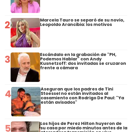
Marcela Tauro se separó de su novio,
2
Leopoldo Arancibia: los motivos
Escándalo en la grabación de "PH,
3
Podemos Hablar" con Andy
Kusnetzoff: dos invitadas se cruzaron
frente a cámara
Aseguran que los padres de Tini
4
Stoessel no están invitados al
casamiento con Rodrigo De Paul: "Ya
están avisados"
Los hijos de Perez Hilton huyeron de
5
su casa por miedo minutos antes de la