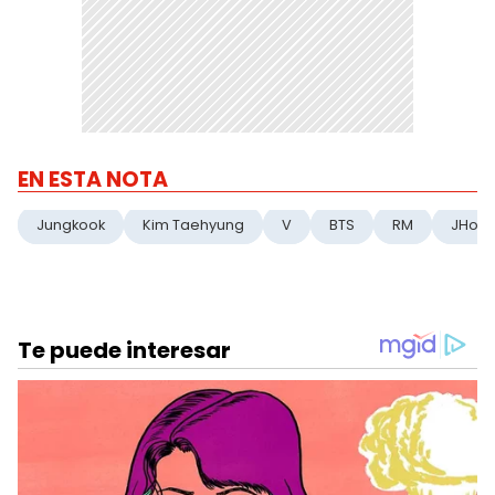
EN ESTA NOTA
Jungkook
Kim Taehyung
V
BTS
RM
JHop