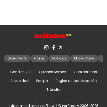
Diario Perfil
Caras
Noticias
Marie Claire
Fo
Canales RSS
Quienes Somos
Contáctenos
Privacidad
Equipo
Reglas de participación
Tránsito
Exitoina - Editorial Perfil S.A.
| © Perfil.com 2006-2026