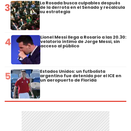
La Rosada busca culpables después
3
de la derrota en el Senado y recalcula
su estrategia
Lionel Messi llega a Rosario a las 20.30:
4
velatorio íntimo de Jorge Messi, sin
acceso al público
Estados Unidos: un futbolista
5
argentino fue detenido por el ICE en
un aeropuerto de Florida