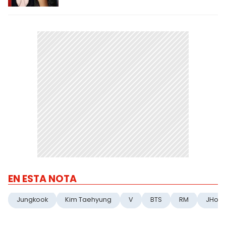
EN ESTA NOTA
Jungkook
Kim Taehyung
V
BTS
RM
JHop