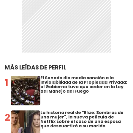
MÁS LEÍDAS DE PERFIL
El Senado dio media sanción a la
1
Inviolabilidad de la Propiedad Privada:
el Gobierno tuvo que ceder en la Ley
del Manejo del Fuego
La historia real de "Elize: Sombras de
2
una mujer", la nueva película de
Netflix sobre el caso de una esposa
que descuartizó a su marido