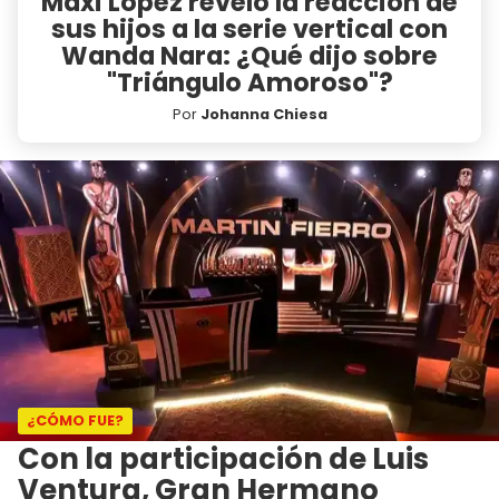
Maxi López reveló la reacción de
sus hijos a la serie vertical con
Wanda Nara: ¿Qué dijo sobre
"Triángulo Amoroso"?
Por
Johanna Chiesa
¿CÓMO FUE?
Con la participación de Luis
Ventura, Gran Hermano