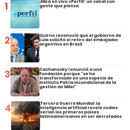
¡Mirá en vivo +Perfil!: un canal con
1
gente que piensa
Quirno reconoció que el gobierno de
2
Lula solicitó el retiro del embajador
argentino en Brasil
Cachanosky renunció a una
3
fundación porque "se ha
transformado en una especie de
Instituto Patria incondicional de la
gestión de Milei"
Tercera Guerra Mundial: la
4
inteligencia artificial reveló cuáles
serían los primeros países
latinoamericanos en ser derrotados