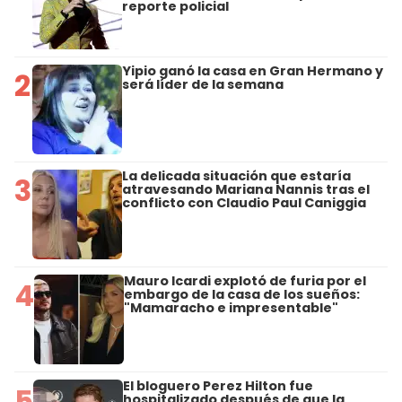
reporte policial
Yipio ganó la casa en Gran Hermano y
2
será líder de la semana
La delicada situación que estaría
3
atravesando Mariana Nannis tras el
conflicto con Claudio Paul Caniggia
Mauro Icardi explotó de furia por el
4
embargo de la casa de los sueños:
"Mamaracho e impresentable"
El bloguero Perez Hilton fue
5
hospitalizado después de que la