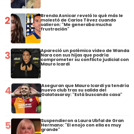
Brenda Asnicar reveló lo qué más le
2
molestó de Carlos Tévez cuando
salieron: "Me generaba mucha
frustración"
Apareció un polémico video de Wanda
3
Nara con sus hijas que podría
comprometer su conflicto judicial con
Mauro Icardi
Aseguran que Mauro Icardi ya tendría
4
nuevo club tras su salida del
Galatasaray: "Está buscando casa"
Suspendieron a Laura Ubfal de Gran
5
Hermano: "El enojo con ella es muy
grande"