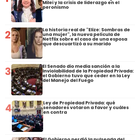
Milei y la crisis de liderazgo en el
peronismo
La historia real de "Elize: Sombras de
2
una mujer", la nueva película de
Netflix sobre el caso de una esposa
que descuartizó a su marido
El Senado dio media sanción a la
3
Inviolabilidad de la Propiedad Privada:
el Gobierno tuvo que ceder en la Ley
del Manejo del Fuego
Ley de Propiedad Privada: qué
4
senadores votaron a favor y cuáles
en contra
El Gobierno perdió la pulseada del