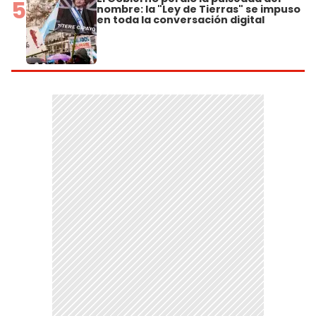
5
nombre: la "Ley de Tierras" se impuso
en toda la conversación digital