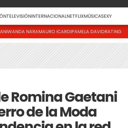
ÓN
TELEVISIÓN
INTERNACIONAL
NETFLIX
MÚSICA
SEXY
IANI
WANDA NARA
MAURO ICARDI
PAMELA DAVID
RATING
 de Romina Gaetani
ierro de la Moda
ndencia en la red