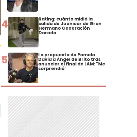
Rating: cuánto midió la
4
salida de Juanicar de Gran
Hermano Generación
Dorada
La propuesta de Pamela
5
David a Ángel de Brito tras
anunciar el final de LAM: "Me
sorprendió"