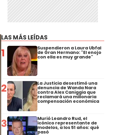
LAS MÁS LEÍDAS
Suspendieron a Laura Ubfal
1
de Gran Hermano: "El enojo
con ella es muy grande"
La Justicia desestimó una
2
denuncia de Wanda Nara
contra Alex Caniggia que
reclamará una millonaria
compensación económica
Murió Leandro Rud, el
3
icónico representante de
modelos, a los 51 años: qué
pasó