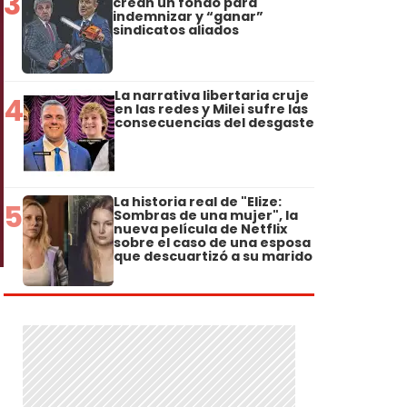
3
crean un fondo para
indemnizar y “ganar”
sindicatos aliados
La narrativa libertaria cruje
4
en las redes y Milei sufre las
consecuencias del desgaste
La historia real de "Elize:
5
Sombras de una mujer", la
nueva película de Netflix
sobre el caso de una esposa
que descuartizó a su marido