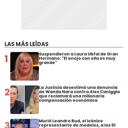
LAS MÁS LEÍDAS
Suspendieron a Laura Ubfal de Gran
1
Hermano: "El enojo con ella es muy
grande"
La Justicia desestimó una denuncia
2
de Wanda Nara contra Alex Caniggia
que reclamará una millonaria
compensación económica
Murió Leandro Rud, el icónico
3
representante de modelos, a los 51