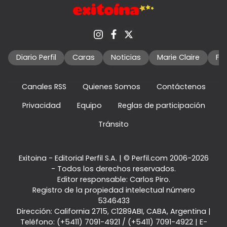
Diario Perfil
Caras
Noticias
Marie Claire
Fo
Canales RSS
Quienes Somos
Contáctenos
Privacidad
Equipo
Reglas de participación
Tránsito
Exitoina - Editorial Perfil S.A.
| © Perfil.com 2006-2026
- Todos los derechos reservados.
Editor responsable: Carlos Piro.
Registro de la propiedad intelectual número
5346433
Dirección:
California 2715
,
C1289ABI
,
CABA, Argentina
|
Teléfono:
(+5411) 7091-4921
/
(+5411) 7091-4922
| E-