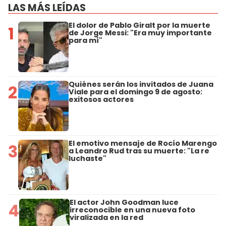
LAS MÁS LEÍDAS
El dolor de Pablo Giralt por la muerte
1
de Jorge Messi: "Era muy importante
para mí"
Quiénes serán los invitados de Juana
2
Viale para el domingo 9 de agosto:
exitosos actores
El emotivo mensaje de Rocío Marengo
3
a Leandro Rud tras su muerte: "La re
luchaste"
El actor John Goodman luce
4
irreconocible en una nueva foto
viralizada en la red