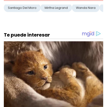
Santiago Del Moro
Mirtha Legrand
Wanda Nara
G