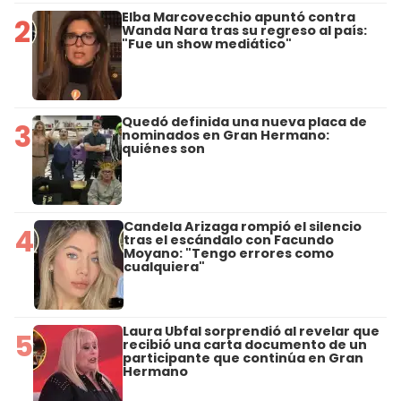
Elba Marcovecchio apuntó contra
2
Wanda Nara tras su regreso al país:
"Fue un show mediático"
Quedó definida una nueva placa de
3
nominados en Gran Hermano:
quiénes son
Candela Arizaga rompió el silencio
4
tras el escándalo con Facundo
Moyano: "Tengo errores como
cualquiera"
Laura Ubfal sorprendió al revelar que
5
recibió una carta documento de un
participante que continúa en Gran
Hermano