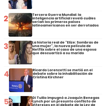
Tercera Guerra Mundial: la
2
inteligencia artificial reveló cuáles
serían los primeros países
latinoamericanos en ser derrotados
La historia real de "Elize: Sombras de
3
una mujer", la nueva película de
Netflix sobre el caso de una esposa
que descuartizó a su marido
Ricardo Lorenzetti se metió en el
4
debate sobre la inhabilitación de
Cristina Kirchner
Di Tullio impugnó a Joaquín Benegas
5
Lynch por un presunto conflicto de
intereses en el debate de la Ley de