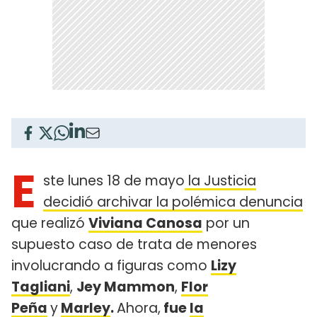
E
ste lunes 18 de mayo
la Justicia
decidió archivar la polémica denuncia
que realizó
Viviana Canosa
por un
supuesto caso de trata de menores
involucrando a figuras como
Lizy
Tagliani
,
Jey Mammon
,
Flor
Peña
y
Marley
.
Ahora,
fue
la