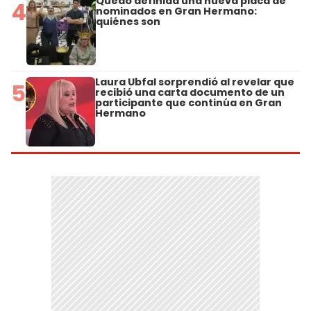
Quedó definida una nueva placa de
4
nominados en Gran Hermano:
quiénes son
Laura Ubfal sorprendió al revelar que
5
recibió una carta documento de un
participante que continúa en Gran
Hermano