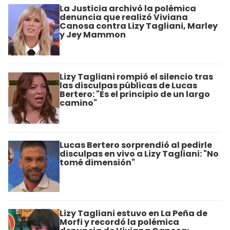
La Justicia archivó la polémica
denuncia que realizó Viviana
Canosa contra Lizy Tagliani, Marley
y Jey Mammon
Lizy Tagliani rompió el silencio tras
las disculpas públicas de Lucas
Bertero: "Es el principio de un largo
camino"
Lucas Bertero sorprendió al pedirle
disculpas en vivo a Lizy Tagliani: "No
tomé dimensión"
Lizy Tagliani estuvo en La Peña de
Morfi y recordó la polémica