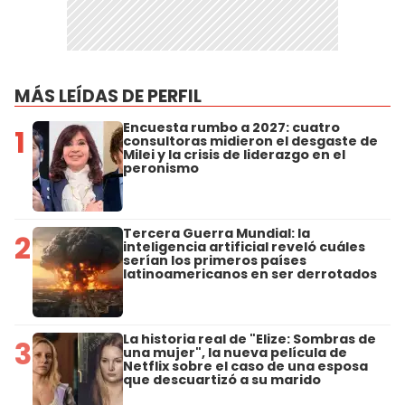
MÁS LEÍDAS DE PERFIL
Encuesta rumbo a 2027: cuatro
1
consultoras midieron el desgaste de
Milei y la crisis de liderazgo en el
peronismo
Tercera Guerra Mundial: la
2
inteligencia artificial reveló cuáles
serían los primeros países
latinoamericanos en ser derrotados
La historia real de "Elize: Sombras de
3
una mujer", la nueva película de
Netflix sobre el caso de una esposa
que descuartizó a su marido