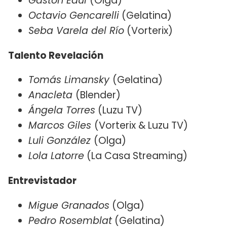
Gastón Edul
(Olga)
Octavio Gencarelli
(Gelatina)
Seba Varela del Río
(Vorterix)
Talento Revelación
Tomás Limansky
(Gelatina)
Anacleta
(Blender)
Ángela Torres
(Luzu TV)
Marcos Giles
(Vorterix & Luzu TV)
Luli González
(Olga)
Lola Latorre
(La Casa Streaming)
Entrevistador
Migue Granados
(Olga)
Pedro Rosemblat
(Gelatina)