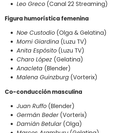
Leo Greco
(Canal 22 Streaming)
Figura humorística femenina
Noe Custodio
(Olga & Gelatina)
Momi Giardina
(Luzu TV)
Anita Espósito
(Luzu TV)
Charo López
(Gelatina)
Anacleta
(Blender)
Malena Guinzburg
(Vorterix)
Co-conducción masculina
Juan Ruffo
(Blender)
Germán Beder
(Vorterix)
Damián Betular
(Olga)
Marcos Aramburu
(Gelatina)