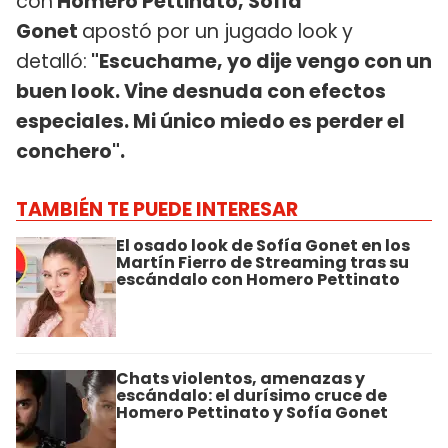
con
Homero Pettinato, Sofía
Gonet
apostó por un jugado look y
detalló:
"Escuchame, yo dije vengo con un
buen look. Vine desnuda con efectos
especiales. Mi único miedo es perder el
conchero".
TAMBIÉN TE PUEDE INTERESAR
El osado look de Sofía Gonet en los
Martín Fierro de Streaming tras su
escándalo con Homero Pettinato
Chats violentos, amenazas y
escándalo: el durísimo cruce de
Homero Pettinato y Sofía Gonet