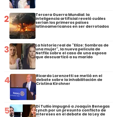
Tercera Guerra Mundial: la
2
inteligencia artificial reveló cuáles
serían los primeros países
latinoamericanos en ser derrotados
La historia real de "Elize: Sombras de
3
una mujer", la nueva película de
Netflix sobre el caso de una esposa
que descuartizó a su marido
Ricardo Lorenzetti se metió en el
4
debate sobre la inhabilitación de
Cristina Kirchner
Di Tullio impugnó a Joaquín Benegas
5
Lynch por un presunto conflicto de
intereses en el debate de la Ley de