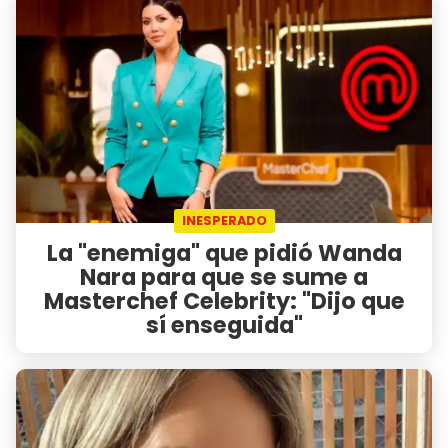
INESPERADO
La "enemiga" que pidió Wanda
Nara para que se sume a
Masterchef Celebrity: "Dijo que
sí enseguida"