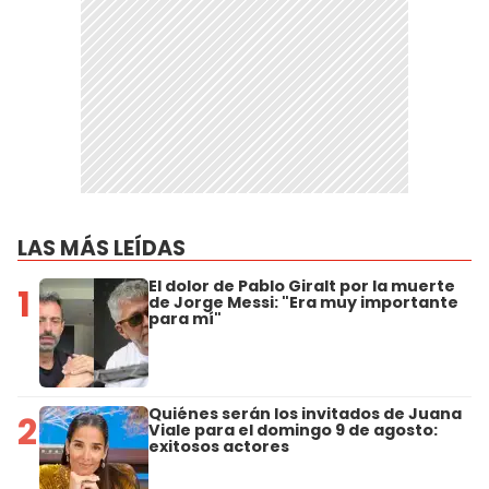
LAS MÁS LEÍDAS
El dolor de Pablo Giralt por la muerte
1
de Jorge Messi: "Era muy importante
para mí"
Quiénes serán los invitados de Juana
2
Viale para el domingo 9 de agosto:
exitosos actores