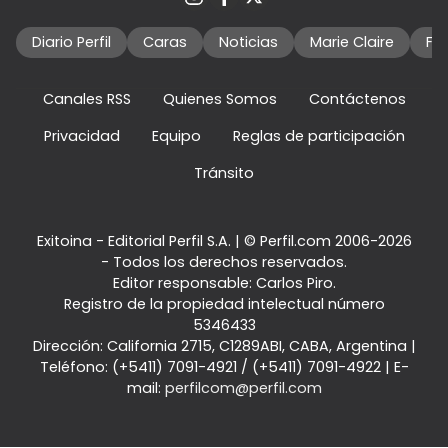
Diario Perfil
Caras
Noticias
Marie Claire
Fo
Canales RSS
Quienes Somos
Contáctenos
Privacidad
Equipo
Reglas de participación
Tránsito
Exitoina - Editorial Perfil S.A.
| © Perfil.com 2006-2026
- Todos los derechos reservados.
Editor responsable: Carlos Piro.
Registro de la propiedad intelectual número
5346433
Dirección:
California 2715
,
C1289ABI
,
CABA, Argentina
|
Teléfono:
(+5411) 7091-4921
/
(+5411) 7091-4922
| E-
mail:
perfilcom@perfil.com