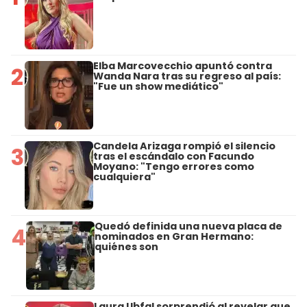
Elba Marcovecchio apuntó contra
2
Wanda Nara tras su regreso al país:
"Fue un show mediático"
Candela Arizaga rompió el silencio
3
tras el escándalo con Facundo
Moyano: "Tengo errores como
cualquiera"
Quedó definida una nueva placa de
4
nominados en Gran Hermano:
quiénes son
Laura Ubfal sorprendió al revelar que