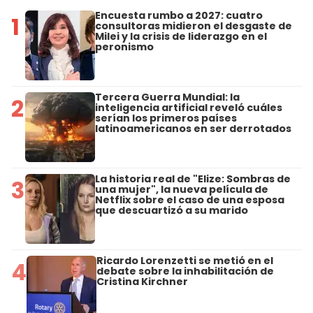
Encuesta rumbo a 2027: cuatro
1
consultoras midieron el desgaste de
Milei y la crisis de liderazgo en el
peronismo
Tercera Guerra Mundial: la
2
inteligencia artificial reveló cuáles
serían los primeros países
latinoamericanos en ser derrotados
La historia real de "Elize: Sombras de
3
una mujer", la nueva película de
Netflix sobre el caso de una esposa
que descuartizó a su marido
Ricardo Lorenzetti se metió en el
4
debate sobre la inhabilitación de
Cristina Kirchner