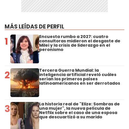
MÁS LEÍDAS DE PERFIL
Encuesta rumbo a 2027: cuatro
1
consultoras midieron el desgaste de
Milei y la crisis de liderazgo en el
peronismo
Tercera Guerra Mundial: la
2
inteligencia artificial reveló cuáles
serían los primeros países
latinoamericanos en ser derrotados
La historia real de "Elize: Sombras de
3
una mujer", la nueva película de
Netflix sobre el caso de una esposa
que descuartizó a su marido