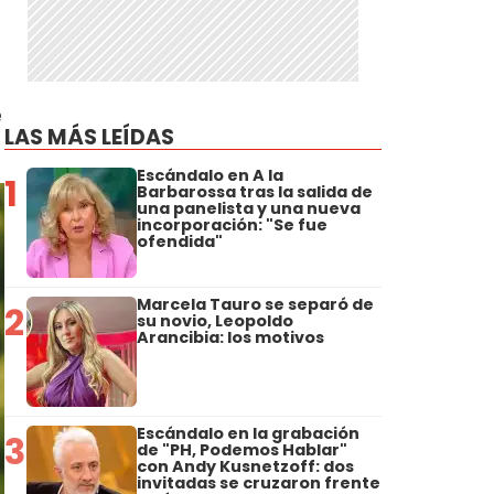
e
LAS MÁS LEÍDAS
Escándalo en A la
1
Barbarossa tras la salida de
una panelista y una nueva
incorporación: "Se fue
ofendida"
Marcela Tauro se separó de
2
su novio, Leopoldo
Arancibia: los motivos
Escándalo en la grabación
3
de "PH, Podemos Hablar"
con Andy Kusnetzoff: dos
invitadas se cruzaron frente