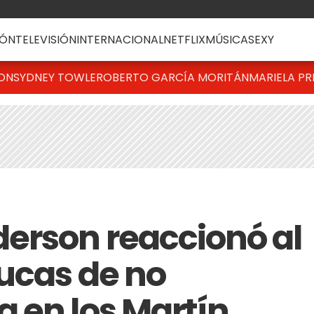
ÓN
TELEVISIÓN
INTERNACIONAL
NETFLIX
MÚSICA
SEXY
TON
SYDNEY TOWLE
ROBERTO GARCÍA MORITÁN
MARIELA PR
erson reaccionó al
Lucas de no
 en los Martín