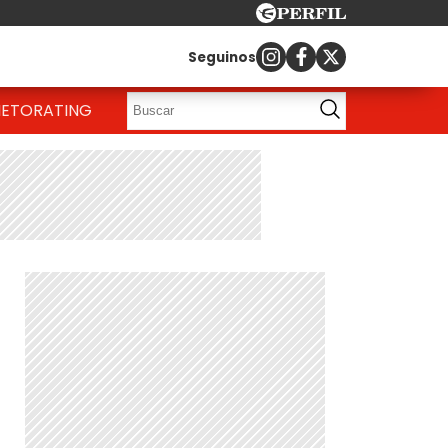
Seguinos
IETO
RATING