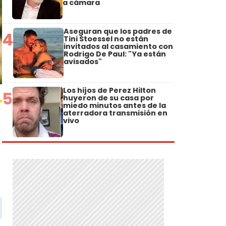
a cámara
Aseguran que los padres de
4
Tini Stoessel no están
invitados al casamiento con
Rodrigo De Paul: "Ya están
avisados"
Los hijos de Perez Hilton
5
huyeron de su casa por
miedo minutos antes de la
aterradora transmisión en
vivo