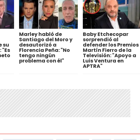
Marley habló de
Baby Etchecopar
Santiago del Moro y
sorprendió al
e su
desautorizó a
defender los Premios
 "Es
Florencia Peña: "No
Martín Fierro de la
peto
tengo ningún
Televisión: "Apoyo a
problema con él"
Luis Ventura en
APTRA"