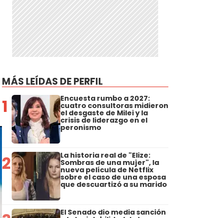
MÁS LEÍDAS DE PERFIL
Encuesta rumbo a 2027:
1
cuatro consultoras midieron
el desgaste de Milei y la
crisis de liderazgo en el
peronismo
La historia real de "Elize:
2
Sombras de una mujer", la
nueva película de Netflix
sobre el caso de una esposa
que descuartizó a su marido
El Senado dio media sanción