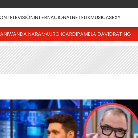
ÓN
TELEVISIÓN
INTERNACIONAL
NETFLIX
MÚSICA
SEXY
IANI
WANDA NARA
MAURO ICARDI
PAMELA DAVID
RATING