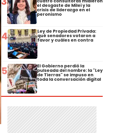
3
cuatro consultoras midieron
el desgaste de Milei y la
crisis de liderazgo en el
peronismo
Ley de Propiedad Privada:
4
qué senadores votaron a
favor y cuáles en contra
El Gobierno perdió la
5
pulseada del nombre: la "Ley
de Tierras" se impuso en
toda la conversación digital