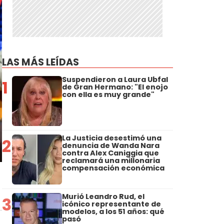
LAS MÁS LEÍDAS
Suspendieron a Laura Ubfal
1
de Gran Hermano: "El enojo
con ella es muy grande"
La Justicia desestimó una
2
denuncia de Wanda Nara
contra Alex Caniggia que
reclamará una millonaria
compensación económica
Murió Leandro Rud, el
3
icónico representante de
modelos, a los 51 años: qué
pasó