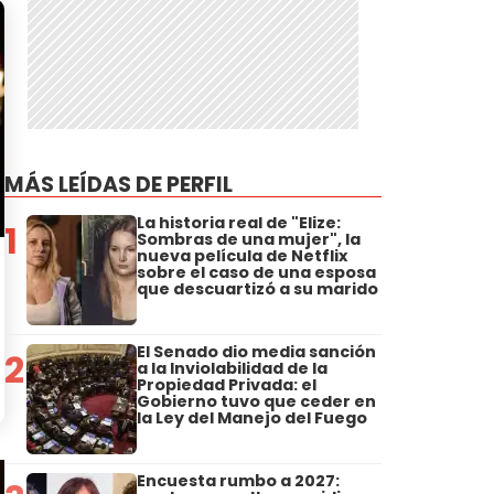
MÁS LEÍDAS DE PERFIL
La historia real de "Elize:
1
Sombras de una mujer", la
nueva película de Netflix
sobre el caso de una esposa
que descuartizó a su marido
El Senado dio media sanción
2
a la Inviolabilidad de la
Propiedad Privada: el
Gobierno tuvo que ceder en
la Ley del Manejo del Fuego
Encuesta rumbo a 2027: