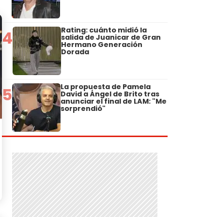
Rating: cuánto midió la
4
salida de Juanicar de Gran
Hermano Generación
Dorada
La propuesta de Pamela
5
David a Ángel de Brito tras
anunciar el final de LAM: "Me
sorprendió"