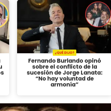
¿QUÉ DIJO?
a
Fernando Burlando opinó
u
sobre el conflicto de la
os
sucesión de Jorge Lanata:
“No hay voluntad de
armonía”