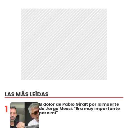
LAS MÁS LEÍDAS
El dolor de Pablo Giralt por la muerte
1
de Jorge Messi: "Era muy importante
para mí"