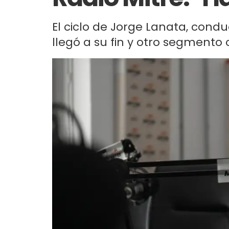
El ciclo de Jorge Lanata, condu
llegó a su fin y otro segmen