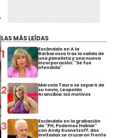
,
LAS MÁS LEÍDAS
Escándalo en A la
1
Barbarossa tras la salida de
una panelista y una nueva
incorporación: "Se fue
ofendida"
Marcela Tauro se separó de
2
su novio, Leopoldo
Arancibia: los motivos
Escándalo en la grabación
3
de "PH, Podemos Hablar"
con Andy Kusnetzoff: dos
invitadas se cruzaron frente