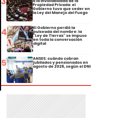
3
a la Inviolabilidad de la
Propiedad Privada: el
Gobierno tuvo que ceder en
la Ley del Manejo del Fuego
El Gobierno perdió la
4
pulseada del nombre: la
"Ley de Tierras" se impuso
en toda la conversación
digital
ANSES: cuándo cobran
5
jubilados y pensionados en
agosto de 2026, según el DNI