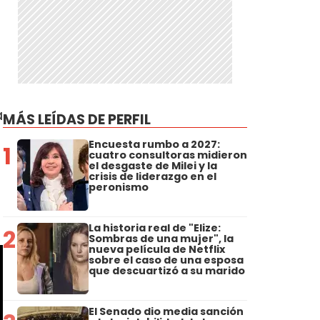
a
MÁS LEÍDAS DE PERFIL
Encuesta rumbo a 2027:
1
cuatro consultoras midieron
el desgaste de Milei y la
crisis de liderazgo en el
peronismo
La historia real de "Elize:
2
Sombras de una mujer", la
nueva película de Netflix
sobre el caso de una esposa
que descuartizó a su marido
El Senado dio media sanción