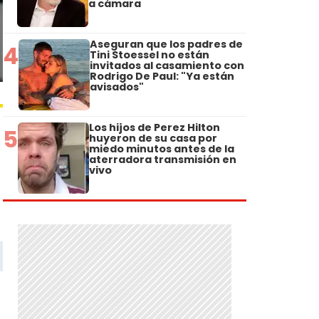
a cámara
Aseguran que los padres de
4
Tini Stoessel no están
invitados al casamiento con
Rodrigo De Paul: "Ya están
avisados"
Los hijos de Perez Hilton
5
huyeron de su casa por
miedo minutos antes de la
aterradora transmisión en
vivo