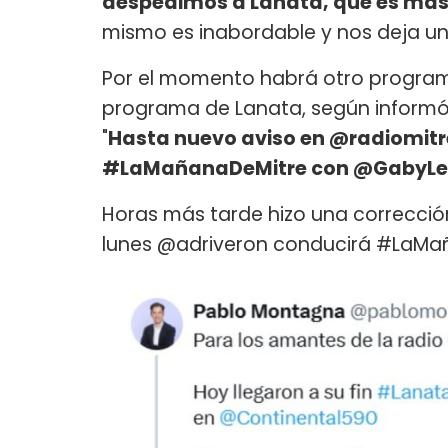
despedimos a Lanata, que es más
mismo es inabordable y nos deja un
Por el momento habrá otro programa
programa de Lanata, según informó 
"
Hasta nuevo aviso en @radiomitre 
#LaMañanaDeMitre con @GabyLe
Horas más tarde hizo una correcció
lunes @adriveron conducirá #LaMañ