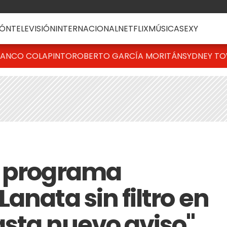
ÓN
TELEVISIÓN
INTERNACIONAL
NETFLIX
MÚSICA
SEXY
RANCO COLAPINTO
ROBERTO GARCÍA MORITÁN
SYDNEY T
é programa
anata sin filtro en
asta nuevo aviso"