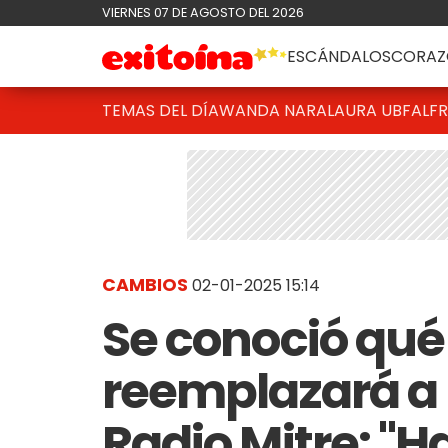
VIERNES 07 DE AGOSTO DEL 2026
ESCÁNDALOS
CORAZ
TEMAS DEL DÍA
WANDA NARA
LAURA UBFAL
F
CAMBIOS
02-01-2025 15:14
Se conoció qu
reemplazará a L
Radio Mitre: "H