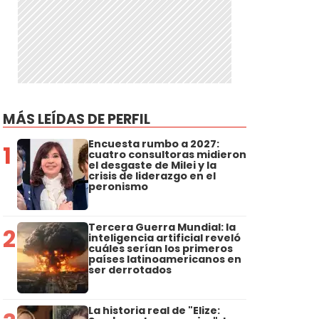
MÁS LEÍDAS DE PERFIL
Encuesta rumbo a 2027:
1
cuatro consultoras midieron
el desgaste de Milei y la
crisis de liderazgo en el
peronismo
Tercera Guerra Mundial: la
2
inteligencia artificial reveló
cuáles serían los primeros
países latinoamericanos en
ser derrotados
La historia real de "Elize: