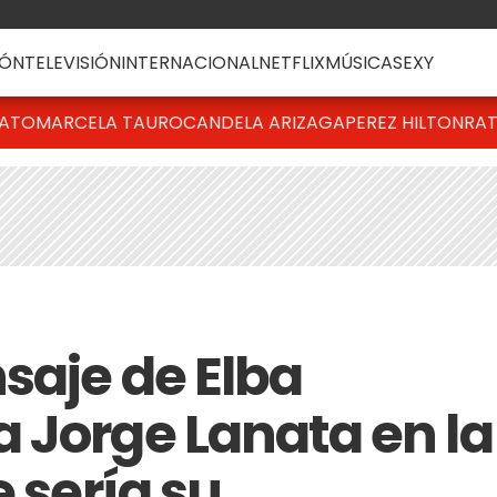
ÓN
TELEVISIÓN
INTERNACIONAL
NETFLIX
MÚSICA
SEXY
BATO
MARCELA TAURO
CANDELA ARIZAGA
PEREZ HILTON
RAT
saje de Elba
 Jorge Lanata en la
e sería su