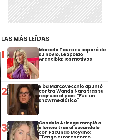
LAS MÁS LEÍDAS
Marcela Tauro se separó de
1
su novio, Leopoldo
Arancibia: los motivos
Elba Marcovecchio apuntó
2
contra Wanda Nara tras su
regreso al país: "Fue un
show mediático"
Candela Arizaga rompió el
3
silencio tras el escándalo
con Facundo Moyano:
"Tengo errores como