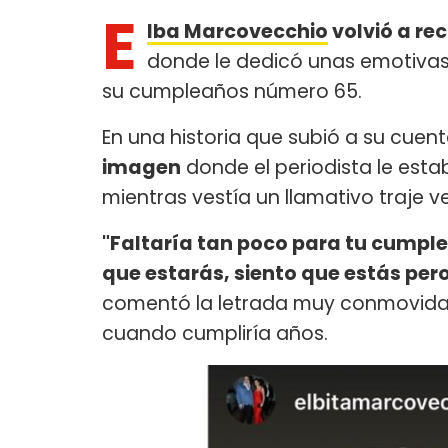
E
lba Marcovecchio
volvió a re
donde le dedicó unas emotivas 
su cumpleaños número 65.
En una historia que subió a su cuen
imagen
donde el periodista le est
mientras vestía un llamativo traje v
"Faltaría tan poco para tu cumple
que estarás, siento que estás per
comentó la letrada muy conmovida 
cuando cumpliría años.