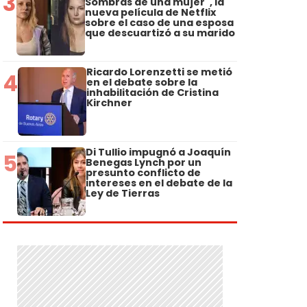
3
Sombras de una mujer", la
nueva película de Netflix
sobre el caso de una esposa
que descuartizó a su marido
Ricardo Lorenzetti se metió
4
en el debate sobre la
inhabilitación de Cristina
Kirchner
Di Tullio impugnó a Joaquín
5
Benegas Lynch por un
presunto conflicto de
intereses en el debate de la
Ley de Tierras