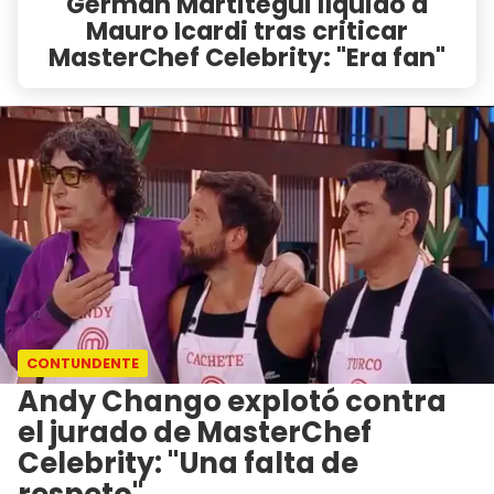
Germán Martitegui líquido a
Mauro Icardi tras criticar
MasterChef Celebrity: "Era fan"
CONTUNDENTE
Andy Chango explotó contra
el jurado de MasterChef
Celebrity: "Una falta de
respeto"