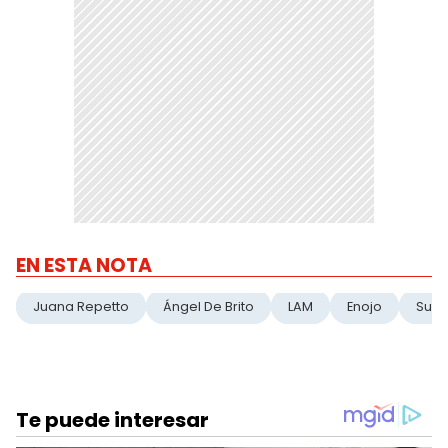
EN ESTA NOTA
Juana Repetto
Ángel De Brito
LAM
Enojo
Susp