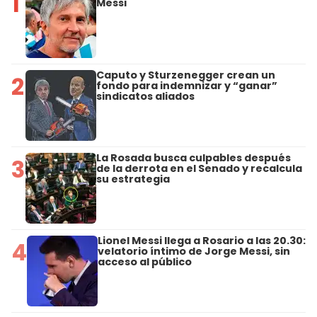
1
Messi
Caputo y Sturzenegger crean un
2
fondo para indemnizar y “ganar”
sindicatos aliados
La Rosada busca culpables después
3
de la derrota en el Senado y recalcula
su estrategia
Lionel Messi llega a Rosario a las 20.30:
4
velatorio íntimo de Jorge Messi, sin
acceso al público