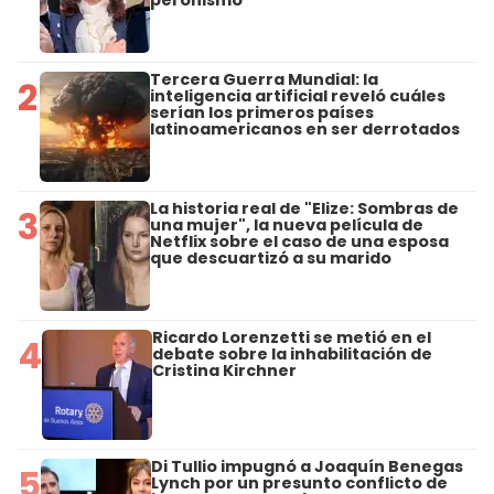
peronismo
Tercera Guerra Mundial: la
2
inteligencia artificial reveló cuáles
serían los primeros países
latinoamericanos en ser derrotados
La historia real de "Elize: Sombras de
3
una mujer", la nueva película de
Netflix sobre el caso de una esposa
que descuartizó a su marido
Ricardo Lorenzetti se metió en el
4
debate sobre la inhabilitación de
Cristina Kirchner
Di Tullio impugnó a Joaquín Benegas
5
Lynch por un presunto conflicto de