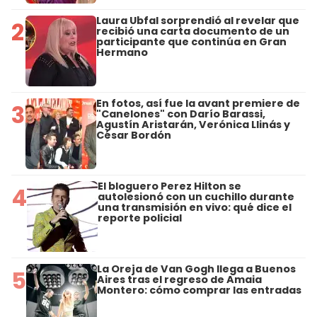
Laura Ubfal sorprendió al revelar que
2
recibió una carta documento de un
participante que continúa en Gran
Hermano
En fotos, así fue la avant premiere de
3
"Canelones" con Darío Barassi,
Agustín Aristarán, Verónica Llinás y
César Bordón
El bloguero Perez Hilton se
4
autolesionó con un cuchillo durante
una transmisión en vivo: qué dice el
reporte policial
La Oreja de Van Gogh llega a Buenos
5
Aires tras el regreso de Amaia
Montero: cómo comprar las entradas