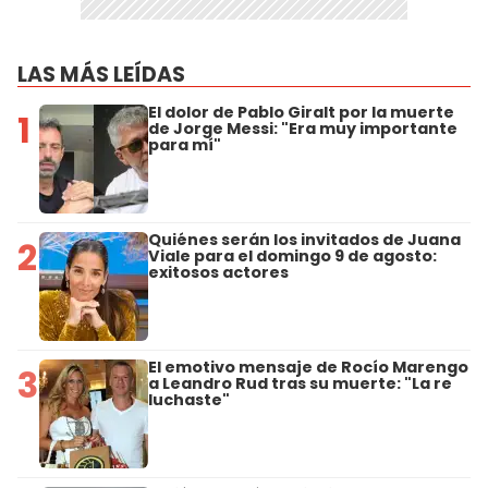
LAS MÁS LEÍDAS
El dolor de Pablo Giralt por la muerte
1
de Jorge Messi: "Era muy importante
para mí"
Quiénes serán los invitados de Juana
2
Viale para el domingo 9 de agosto:
exitosos actores
El emotivo mensaje de Rocío Marengo
3
a Leandro Rud tras su muerte: "La re
luchaste"