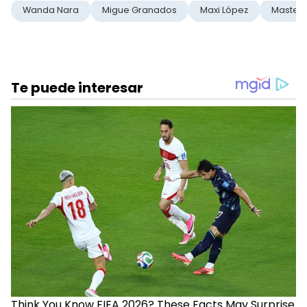
Wanda Nara
Migue Granados
Maxi López
Masterc