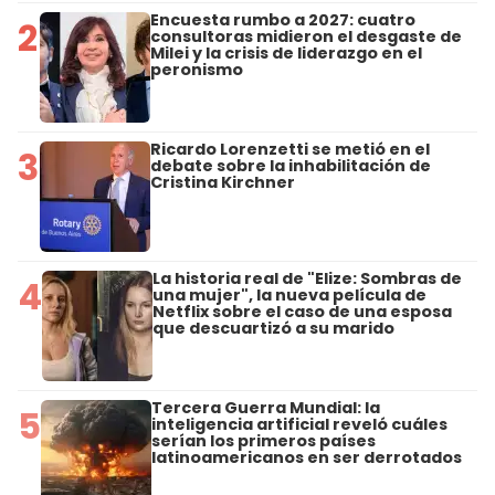
Encuesta rumbo a 2027: cuatro
2
consultoras midieron el desgaste de
Milei y la crisis de liderazgo en el
peronismo
Ricardo Lorenzetti se metió en el
3
debate sobre la inhabilitación de
Cristina Kirchner
La historia real de "Elize: Sombras de
4
una mujer", la nueva película de
Netflix sobre el caso de una esposa
que descuartizó a su marido
Tercera Guerra Mundial: la
5
inteligencia artificial reveló cuáles
serían los primeros países
latinoamericanos en ser derrotados