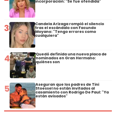
incorporación: "Se fue ofendida"
Candela Arizaga rompió el silencio
3
tras el escándalo con Facundo
Moyano: "Tengo errores como
cualquiera"
Quedó definida una nueva placa de
4
nominados en Gran Hermano:
quiénes son
Aseguran que los padres de Tini
5
Stoessel no están invitados al
casamiento con Rodrigo De Paul: "Ya
están avisados"