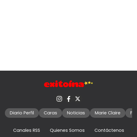
Diario Perfil
Caras
Noticias
Marie Claire
Fo
Canales RSS
Quienes Somos
Contáctenos