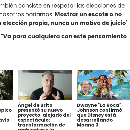
mbién consiste en respetar las elecciones de
 nosotros haríamos.
Mostrar un escote o no
 elección propia, nunca un motivo de juicio
"
"Va para cualquiera con este pensamiento
Ángel de Brito
Dwayne "La Roca"
épico
presentó su nuevo
Johnson confirmó
proyecto, alejado del
que Disney está
avis
espectáculo:
desarrollando
transformación de
Moana 3
ambientes y la