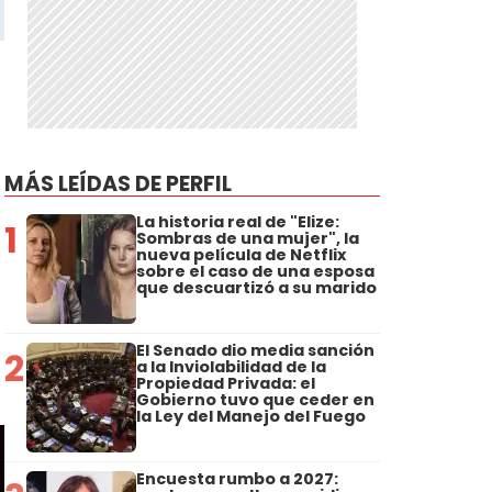
MÁS LEÍDAS DE PERFIL
La historia real de "Elize:
1
Sombras de una mujer", la
nueva película de Netflix
sobre el caso de una esposa
que descuartizó a su marido
El Senado dio media sanción
2
a la Inviolabilidad de la
Propiedad Privada: el
Gobierno tuvo que ceder en
la Ley del Manejo del Fuego
Encuesta rumbo a 2027: