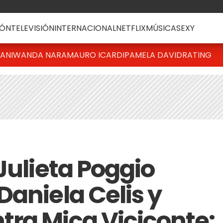
ÓN
TELEVISIÓN
INTERNACIONAL
NETFLIX
MÚSICA
SEXY
IANI
WANDA NARA
MAURO ICARDI
PAMELA DAVID
RATING
Julieta Poggio
Daniela Celis y
ra Mica Viciconte: