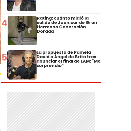
Rating: cuánto midió la
4
salida de Juanicar de Gran
Hermano Generación
Dorada
La propuesta de Pamela
5
David a Ángel de Brito tras
anunciar el final de LAM: "Me
sorprendió"