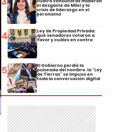
3
cuatro consultoras midieron
el desgaste de Milei y la
crisis de liderazgo en el
peronismo
Ley de Propiedad Privada:
4
qué senadores votaron a
favor y cuáles en contra
El Gobierno perdió la
5
pulseada del nombre: la "Ley
de Tierras" se impuso en
toda la conversación digital