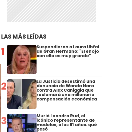
LAS MÁS LEÍDAS
Suspendieron a Laura Ubfal
1
de Gran Hermano: "El enojo
con ella es muy grande"
La Justicia desestimó una
2
denuncia de Wanda Nara
contra Alex Caniggia que
reclamará una millonaria
compensación económica
Murió Leandro Rud, el
3
icónico representante de
modelos, a los 51 años: qué
pasó