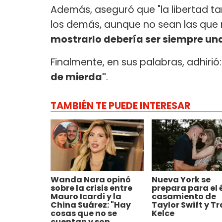
Además, aseguró que "la libertad ta
los demás, aunque no sean las que
mostrarlo debería ser siempre una
Finalmente, en sus palabras, adhirió:
de mierda"
.
TAMBIÉN TE PUEDE INTERESAR
Wanda Nara opinó
Nueva York se
sobre la crisis entre
prepara para el 
Mauro Icardi y la
casamiento de
China Suárez: "Hay
Taylor Swift y Tr
cosas que no se
Kelce
cuentan y son