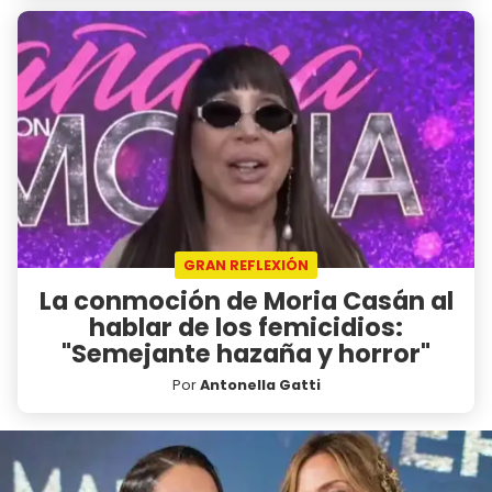
GRAN REFLEXIÓN
La conmoción de Moria Casán al
hablar de los femicidios:
"Semejante hazaña y horror"
Por
Antonella Gatti