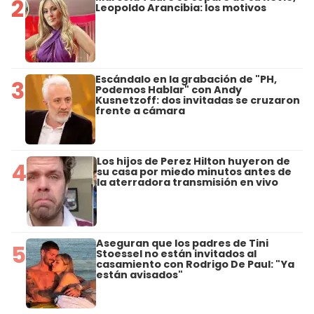
2
Leopoldo Arancibia: los motivos
Escándalo en la grabación de "PH,
3
Podemos Hablar" con Andy
Kusnetzoff: dos invitadas se cruzaron
frente a cámara
Los hijos de Perez Hilton huyeron de
4
su casa por miedo minutos antes de
la aterradora transmisión en vivo
Aseguran que los padres de Tini
5
Stoessel no están invitados al
casamiento con Rodrigo De Paul: "Ya
están avisados"