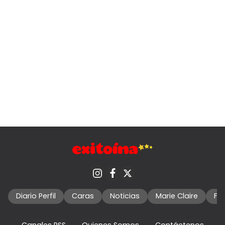
Diario Perfil
Caras
Noticias
Marie Claire
Fo
Canales RSS
Quienes Somos
Contáctenos