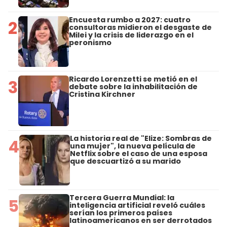
Encuesta rumbo a 2027: cuatro
2
consultoras midieron el desgaste de
Milei y la crisis de liderazgo en el
peronismo
Ricardo Lorenzetti se metió en el
3
debate sobre la inhabilitación de
Cristina Kirchner
La historia real de "Elize: Sombras de
4
una mujer", la nueva película de
Netflix sobre el caso de una esposa
que descuartizó a su marido
Tercera Guerra Mundial: la
5
inteligencia artificial reveló cuáles
serían los primeros países
latinoamericanos en ser derrotados