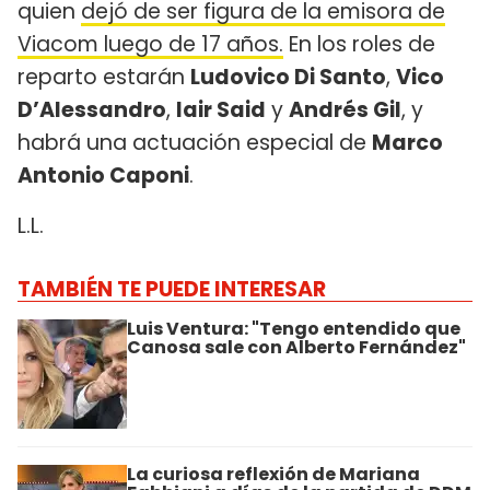
quien
dejó de ser figura de la emisora de
Viacom luego de 17 años.
En los roles de
reparto estarán
Ludovico Di Santo
,
Vico
D’Alessandro
,
Iair Said
y
Andrés Gil
, y
habrá una actuación especial de
Marco
Antonio Caponi
.
L.L.
TAMBIÉN TE PUEDE INTERESAR
Luis Ventura: "Tengo entendido que
Canosa sale con Alberto Fernández"
La curiosa reflexión de Mariana