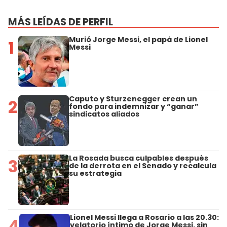
MÁS LEÍDAS DE PERFIL
Murió Jorge Messi, el papá de Lionel
1
Messi
Caputo y Sturzenegger crean un
2
fondo para indemnizar y “ganar”
sindicatos aliados
La Rosada busca culpables después
3
de la derrota en el Senado y recalcula
su estrategia
Lionel Messi llega a Rosario a las 20.30:
4
velatorio íntimo de Jorge Messi, sin