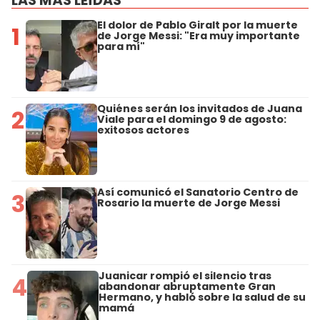
LAS MÁS LEÍDAS
El dolor de Pablo Giralt por la muerte
1
de Jorge Messi: "Era muy importante
para mí"
Quiénes serán los invitados de Juana
2
Viale para el domingo 9 de agosto:
exitosos actores
Así comunicó el Sanatorio Centro de
3
Rosario la muerte de Jorge Messi
Juanicar rompió el silencio tras
4
abandonar abruptamente Gran
Hermano, y habló sobre la salud de su
mamá