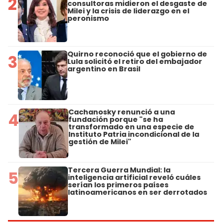
2
consultoras midieron el desgaste de
Milei y la crisis de liderazgo en el
peronismo
Quirno reconoció que el gobierno de
3
Lula solicitó el retiro del embajador
argentino en Brasil
Cachanosky renunció a una
4
fundación porque "se ha
transformado en una especie de
Instituto Patria incondicional de la
gestión de Milei"
Tercera Guerra Mundial: la
5
inteligencia artificial reveló cuáles
serían los primeros países
latinoamericanos en ser derrotados