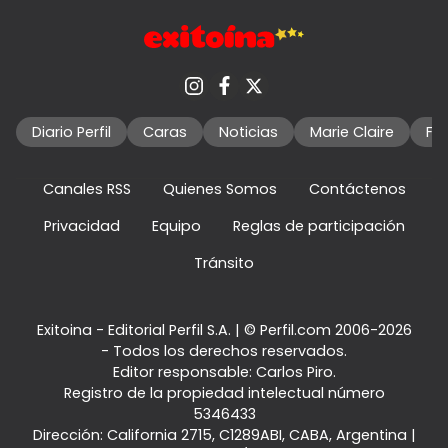
Diario Perfil
Caras
Noticias
Marie Claire
Fo
Canales RSS
Quienes Somos
Contáctenos
Privacidad
Equipo
Reglas de participación
Tránsito
Exitoina - Editorial Perfil S.A.
| © Perfil.com 2006-2026
- Todos los derechos reservados.
Editor responsable: Carlos Piro.
Registro de la propiedad intelectual número
5346433
Dirección:
California 2715
,
C1289ABI
,
CABA, Argentina
|