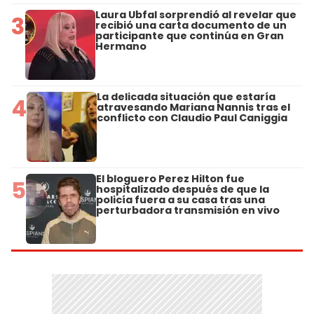
Laura Ubfal sorprendió al revelar que
3
recibió una carta documento de un
participante que continúa en Gran
Hermano
La delicada situación que estaría
4
atravesando Mariana Nannis tras el
conflicto con Claudio Paul Caniggia
El bloguero Perez Hilton fue
5
hospitalizado después de que la
policía fuera a su casa tras una
perturbadora transmisión en vivo