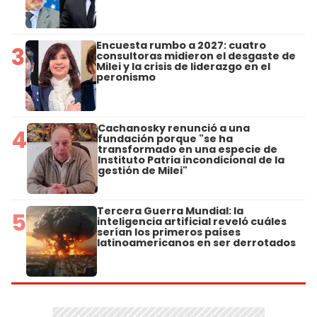
Encuesta rumbo a 2027: cuatro
3
consultoras midieron el desgaste de
Milei y la crisis de liderazgo en el
peronismo
Cachanosky renunció a una
4
fundación porque "se ha
transformado en una especie de
Instituto Patria incondicional de la
gestión de Milei"
Tercera Guerra Mundial: la
5
inteligencia artificial reveló cuáles
serían los primeros países
latinoamericanos en ser derrotados