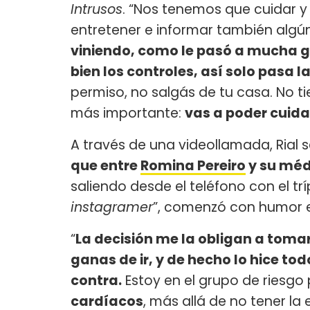
Intrusos
. “Nos tenemos que cuidar 
entretener e informar también algú
viniendo, como le pasó a mucha ge
bien los controles, así solo pasa l
permiso, no salgás de tu casa. No t
más importante:
vas a poder cuidar
A través de una videollamada, Ria
que entre
Romina Pereiro
y su médi
saliendo desde el teléfono con el trí
instagramer
”, comenzó con humor e
“
La decisión me la obligan a tomar
ganas de ir, y de hecho lo hice to
contra.
Estoy en el grupo de riesgo
cardíacos
, más allá de no tener la