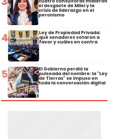
3
cuatro consultoras midieron
el desgaste de Milei y la
crisis de liderazgo en el
peronismo
Ley de Propiedad Privada:
4
qué senadores votaron a
favor y cuáles en contra
El Gobierno perdió la
5
pulseada del nombre: la "Ley
de Tierras" se impuso en
toda la conversación digital
a