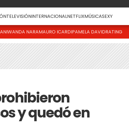
ÓN
TELEVISIÓN
INTERNACIONAL
NETFLIX
MÚSICA
SEXY
IANI
WANDA NARA
MAURO ICARDI
PAMELA DAVID
RATING
 prohibieron
sos y quedó en