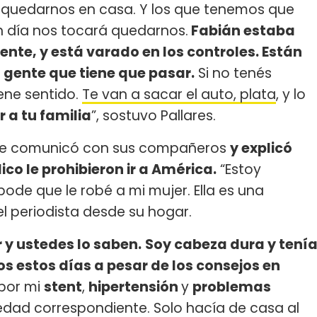
y quedarnos en casa. Y los que tenemos que
n día nos tocará quedarnos.
Fabián estaba
nte, y está varado en los controles. Están
a gente que tiene que pasar.
Si no tenés
iene sentido.
Te van a sacar el auto, plata
, y lo
 a tu familia
”, sostuvo Pallares.
l se comunicó con sus compañeros
y explicó
co le prohibieron ir a América.
“Estoy
pode que le robé a mi mujer. Ella es una
l periodista desde su hogar.
 y ustedes lo saben.
Soy cabeza dura y tení
dos estos días a pesar de los consejos en
 por mi
stent
,
hipertensión
y
problemas
 edad correspondiente. Solo hacía de casa al