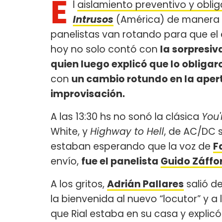
E
l
aislamiento preventivo y oblig
Intrusos
(América) de manera m
panelistas van rotando para que el 
hoy no solo contó con
la sorpresi
quien luego explicó que lo obliga
con
un cambio rotundo en la apert
improvisación.
A las 13:30 hs no sonó la clásica
You'
White, y
Highway to Hell
, de AC/DC 
estaban esperando que la voz de
F
envío,
fue el panelista
Guido Záffo
A los gritos,
Adrián Pallares
salió de
la bienvenida al nuevo “locutor” y a
que Rial estaba en su casa y explicó