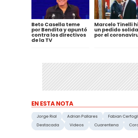
Beto Casella teme
Marcelo Tinelli h
por Bendita y apuntó
un pedido solida
contra los directivos
por el coronavir
de la TV
EN ESTA NOTA
Jorge Rial
Adrian Pallares
Fabian Cerfogl
Destacada
Videos
Cuarentena
Cor