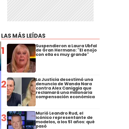
LAS MÁS LEÍDAS
Suspendieron a Laura Ubfal
1
de Gran Hermano: "El enojo
con ella es muy grande"
La Justicia desestimó una
2
denuncia de Wanda Nara
contra Alex Caniggia que
reclamará una millonaria
compensación económica
Murió Leandro Rud, el
3
icónico representante de
modelos, a los 51 años: qué
pasó