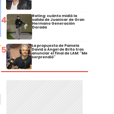
Rating: cuánto midió la
4
salida de Juanicar de Gran
Hermano Generación
Dorada
La propuesta de Pamela
5
David a Ángel de Brito tras
anunciar el final de LAM: "Me
sorprendió"