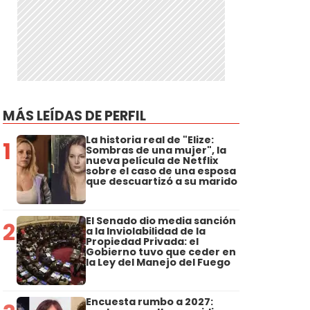
MÁS LEÍDAS DE PERFIL
La historia real de "Elize:
1
Sombras de una mujer", la
nueva película de Netflix
sobre el caso de una esposa
que descuartizó a su marido
El Senado dio media sanción
2
a la Inviolabilidad de la
Propiedad Privada: el
Gobierno tuvo que ceder en
la Ley del Manejo del Fuego
Encuesta rumbo a 2027: