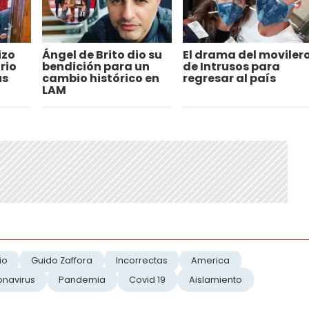
izo
Ángel de Brito dio su
El drama del moviler
rio
bendición para un
de Intrusos para
us
cambio histórico en
regresar al país
LAM
io
Guido Zaffora
Incorrectas
America
onavirus
Pandemia
Covid 19
Aislamiento