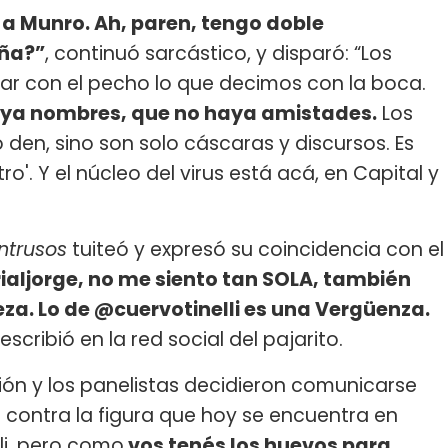
 a Munro. Ah, paren, tengo doble
aña?”
, continuó sarcástico, y disparó: “Los
r con el pecho lo que decimos con la boca.
haya nombres, que no haya amistades.
Los
 den, sino son solo cáscaras y discursos. Es
ro'. Y el núcleo del virus está acá, en Capital y
Intrusos
tuiteó y expresó su coincidencia con el
ialjorge, no me siento tan SOLA, también
a. Lo de @cuervotinelli es una Vergüenza.
 escribió en la red social del pajarito.
ión y los panelistas decidieron comunicarse
s contra la figura que hoy se encuentra en
lli, pero como
vos tenés los huevos para