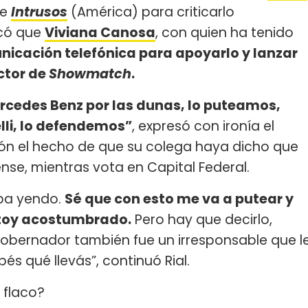
de
Intrusos
(América) para criticarlo
ocó que
Viviana Canosa
, con quien ha tenido
icación telefónica para apoyarlo y lanzar
ctor de
Showmatch
.
ercedes Benz por las dunas, lo puteamos,
elli, lo defendemos”
, expresó con ironía el
ión el hecho de que su colega haya dicho que
nse, mientras vota en Capital Federal.
taba yendo.
Sé que con esto me va a putear y
estoy acostumbrado.
Pero hay que decirlo,
gobernador también fue un irresponsable que l
és qué llevás”, continuó Rial.
 flaco?