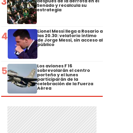
3
después de la derrota en el
Senado y recalcula su
estrategia
Lionel Messi llega a Rosario a
4
las 20.30: velatorio íntimo
de Jorge Messi, sin acceso al
público
Los aviones F 16
5
sobrevolarán el centro
porteño y el lunes
participarán de la
celebración de la Fuerza
Aérea