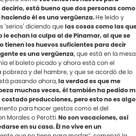
ra decirlo, está bueno que dos personas como
 haciendo él es una vergüenza.
He leído y
s 'serios' diciendo que
las cosas como las qu
ro le echan la culpa al de Pinamar, al que se
o tienen los huevos suficientes para decir
igente es una vergüenza
, que está en la mesa
nía el boleto picado y ahora está con el
a pobreza y del hambre, y que se acordó de lo
está pasando ahora,
la verdad es que me
cabeza muchas veces, él también ha pedido m
 costado producciones, pero esto no es algo
omento para hacer gestos como el del
n Morales o Perotti.
No son vacaciones, así
darse en su casa. Él no vive en un
 gente que no tiene para morfar”, comenzó la