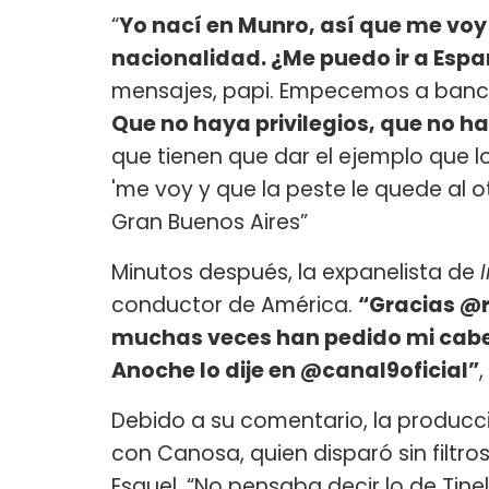
“
Yo nací en Munro, así que me voy
nacionalidad. ¿Me puedo ir a Esp
mensajes, papi. Empecemos a banca
Que no haya privilegios, que no 
que tienen que dar el ejemplo que lo
'me voy y que la peste le quede al ot
Gran Buenos Aires”
Minutos después, la expanelista de
conductor de América.
“Gracias @r
muchas veces han pedido mi cabez
Anoche lo dije en @canal9oficial”
,
Debido a su comentario, la producc
con Canosa, quien disparó sin filtro
Esquel. “No pensaba decir lo de Tine