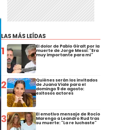
LAS MÁS LEÍDAS
El dolor de Pablo Giralt por la
1
muerte de Jorge Messi: "Era
muy importante para mí"
Quiénes serán los invitados
2
de Juana Viale para el
domingo 9 de agosto:
exitosos actores
El emotivo mensaje de Rocío
3
Marengo a Leandro Rud tras
su muerte: "La re luchaste"