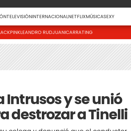
ÓN
TELEVISIÓN
INTERNACIONAL
NETFLIX
MÚSICA
SEXY
LACKPINK
LEANDRO RUD
JUANICAR
RATING
 Intrusos y se unió
a destrozar a Tinelli