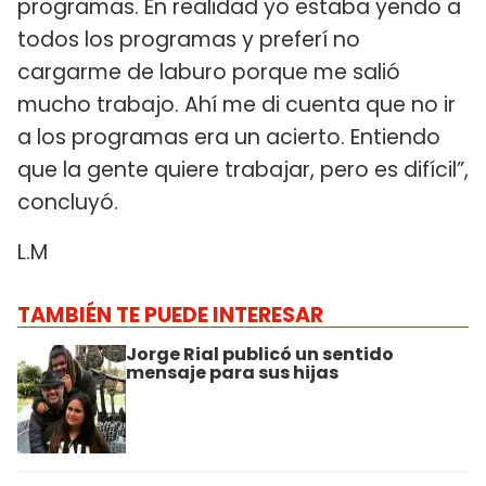
programas. En realidad yo estaba yendo a
todos los programas y preferí no
cargarme de laburo porque me salió
mucho trabajo. Ahí me di cuenta que no ir
a los programas era un acierto. Entiendo
que la gente quiere trabajar, pero es difícil”,
concluyó.
L.M
TAMBIÉN TE PUEDE INTERESAR
Jorge Rial publicó un sentido
mensaje para sus hijas