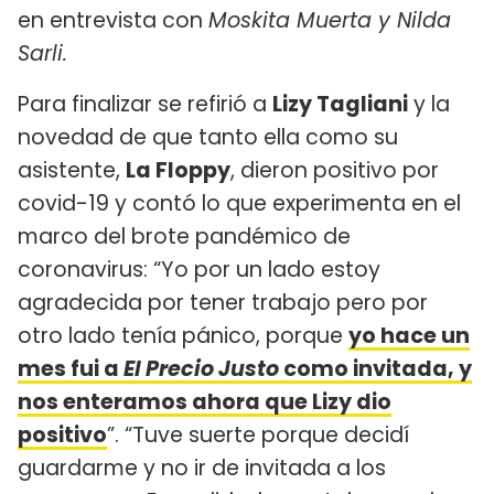
en entrevista con
Moskita Muerta y Nilda
Sarli.
Para finalizar se refirió a
Lizy Tagliani
y la
novedad de que tanto ella como su
asistente,
La Floppy
, dieron positivo por
covid-19 y contó lo que experimenta en el
marco del brote pandémico de
coronavirus: “Yo por un lado estoy
agradecida por tener trabajo pero por
otro lado tenía pánico, porque
yo hace un
mes fui a
El Precio Justo
como invitada, y
nos enteramos ahora que Lizy dio
positivo
”. “Tuve suerte porque decidí
guardarme y no ir de invitada a los