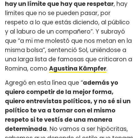
hay un límite que hay que respetar
, hay
límites que no se pueden pasar, por
respeto a lo que estás diciendo, al público
y al laburo de un compañero”. Y subrayó
que “a mi me molestó que nos metan en la
misma bolsa”, sentenció Sol, uniéndose a
una larga lista de famosas que criticaron a
Romina, como
Agustina Kämpfer
.
Agregó en esta línea que “
además yo
quiero competir de la mejor forma,
quiero entrevistas políticos, y no sé si un
político te va a tomar con el mismo
respeto si te vestís de una manera
determinada
. No vamos a ser hipócritas,