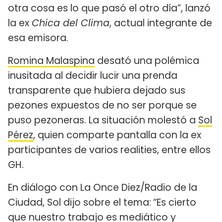
otra cosa es lo que pasó el otro día”, lanzó
la ex
Chica del Clima
, actual integrante de
esa emisora.
Romina Malaspina
desató una polémica
inusitada al decidir lucir una prenda
transparente que hubiera dejado sus
pezones expuestos de no ser porque se
puso pezoneras. La situación molestó a
Sol
Pérez
, quien comparte pantalla con la ex
participantes de varios realities, entre ellos
GH.
En diálogo con La Once Diez/Radio de la
Ciudad, Sol dijo sobre el tema:
“Es cierto
que nuestro trabajo es mediático y