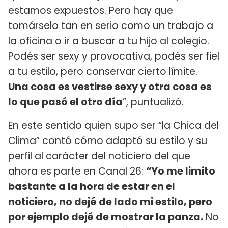
estamos expuestos. Pero hay que
tomárselo tan en serio como un trabajo a
la oficina o ir a buscar a tu hijo al colegio.
Podés ser sexy y provocativa, podés ser fiel
a tu estilo, pero conservar cierto límite.
Una cosa es vestirse sexy y otra cosa es
lo que pasó el otro día
”, puntualizó.
En este sentido quien supo ser “la Chica del
Clima” contó cómo adaptó su estilo y su
perfil al carácter del noticiero del que
ahora es parte en Canal 26:
“Yo me limito
bastante a la hora de estar en el
noticiero, no dejé de lado mi estilo, pero
por ejemplo dejé de mostrar la panza.
No