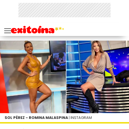
SOL PÉREZ - ROMINA MALASPINA
| INSTAGRAM