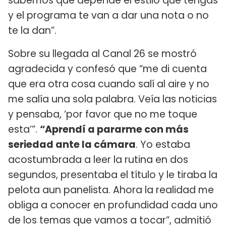
sabemos que depende el estilo que tengas
y el programa te van a dar una nota o no
te la dan”.
Sobre su llegada al Canal 26 se mostró
agradecida y confesó que “me di cuenta
que era otra cosa cuando salí al aire y no
me salía una sola palabra. Veía las noticias
y pensaba, ‘por favor que no me toque
esta’”.
“Aprendí a pararme con más
seriedad ante la cámara
. Yo estaba
acostumbrada a leer la rutina en dos
segundos, presentaba el título y le tiraba la
pelota aun panelista. Ahora la realidad me
obliga a conocer en profundidad cada uno
de los temas que vamos a tocar”, admitió