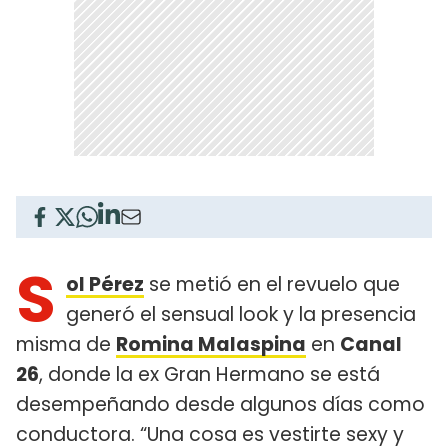
S
ol Pérez
se metió en el revuelo que
generó el sensual look y la presencia
misma de
Romina Malaspina
en
Canal
26
, donde la ex Gran Hermano se está
desempeñando desde algunos días como
conductora. “Una cosa es vestirte sexy y