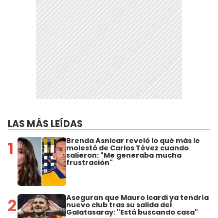
LAS MÁS LEÍDAS
Brenda Asnicar reveló lo qué más le
1
molestó de Carlos Tévez cuando
salieron: "Me generaba mucha
frustración"
Aseguran que Mauro Icardi ya tendría
2
nuevo club tras su salida del
Galatasaray: "Está buscando casa"