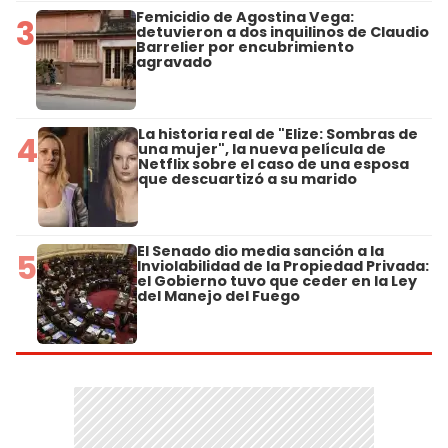
Femicidio de Agostina Vega:
3
detuvieron a dos inquilinos de Claudio
Barrelier por encubrimiento
agravado
La historia real de "Elize: Sombras de
4
una mujer", la nueva película de
Netflix sobre el caso de una esposa
que descuartizó a su marido
El Senado dio media sanción a la
5
Inviolabilidad de la Propiedad Privada:
el Gobierno tuvo que ceder en la Ley
del Manejo del Fuego