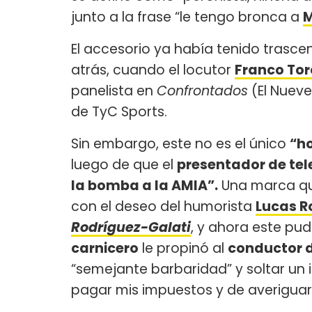
junto a la frase “le tengo bronca a
M
El accesorio ya había tenido trasc
atrás, cuando el locutor
Franco Tor
panelista en
Confrontados
(El Nueve
de TyC Sports.
Sin embargo, este no es el único
“h
luego de que el
presentador de tel
la bomba a la AMIA”.
Una marca que
con el deseo del humorista
Lucas R
Rodríguez-Galati
, y ahora este pu
carnicero
le propinó al
conductor 
“semejante barbaridad” y soltar un i
pagar mis impuestos y de averigua