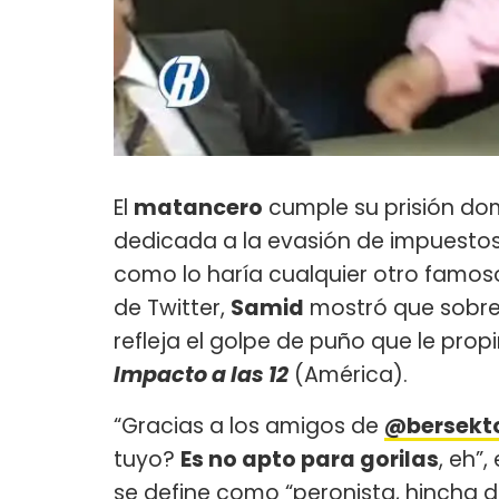
El
matancero
cumple su prisión domi
dedicada a la evasión de impuestos
como lo haría cualquier otro famoso
de Twitter,
Samid
mostró que sobre 
refleja el golpe de puño que le prop
Impacto a las 12
(América).
“Gracias a los amigos de
@bersekt
tuyo?
Es no apto para gorilas
, eh”
se define como “peronista, hincha d