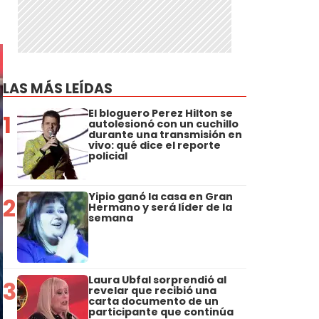
LAS MÁS LEÍDAS
El bloguero Perez Hilton se
1
autolesionó con un cuchillo
durante una transmisión en
vivo: qué dice el reporte
policial
Yipio ganó la casa en Gran
2
Hermano y será líder de la
semana
Laura Ubfal sorprendió al
3
revelar que recibió una
carta documento de un
participante que continúa