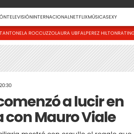
ÓN
TELEVISIÓN
INTERNACIONAL
NETFLIX
MÚSICA
SEXY
T
ANTONELA ROCCUZZO
LAURA UBFAL
PEREZ HILTON
RATIN
20:30
comenzó a lucir en
a con Mauro Viale