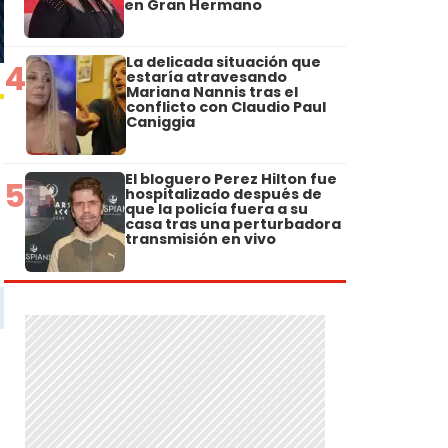
en Gran Hermano
La delicada situación que
4
estaría atravesando
Mariana Nannis tras el
conflicto con Claudio Paul
Caniggia
El bloguero Perez Hilton fue
5
hospitalizado después de
que la policía fuera a su
casa tras una perturbadora
transmisión en vivo