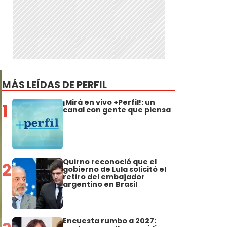
MÁS LEÍDAS DE PERFIL
¡Mirá en vivo +Perfil!: un
1
canal con gente que piensa
Quirno reconoció que el
2
gobierno de Lula solicitó el
retiro del embajador
argentino en Brasil
Encuesta rumbo a 2027: