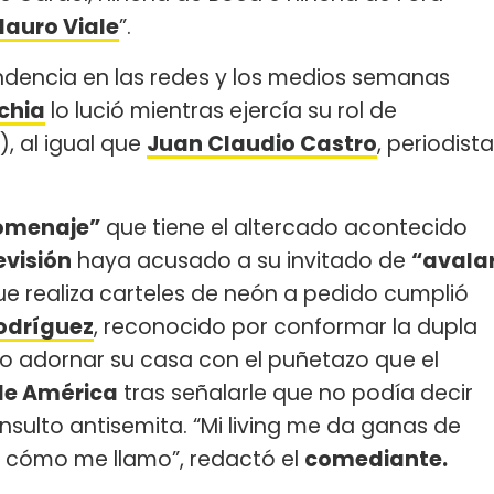
auro Viale
”.
endencia en las redes y los medios semanas
chia
lo lució mientras ejercía su rol de
), al igual que
Juan Claudio Castro
, periodista
omenaje”
que tiene el altercado acontecido
evisión
haya acusado a su invitado de
“avala
 realiza carteles de neón a pedido cumplió
odríguez
, reconocido por conformar la dupla
do adornar su casa con el puñetazo que el
de América
tras señalarle que no podía decir
nsulto antisemita. “Mi living me da ganas de
r cómo me llamo”, redactó el
comediante.