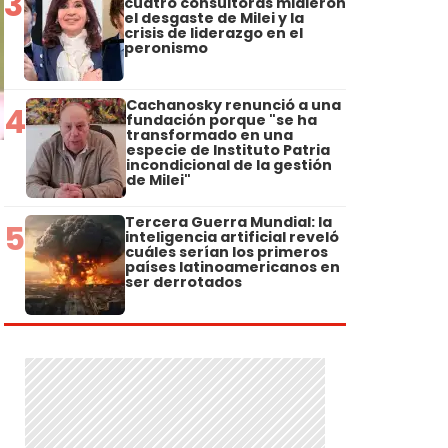
3
cuatro consultoras midieron
el desgaste de Milei y la
crisis de liderazgo en el
peronismo
Cachanosky renunció a una
4
fundación porque "se ha
transformado en una
especie de Instituto Patria
incondicional de la gestión
de Milei"
Tercera Guerra Mundial: la
5
inteligencia artificial reveló
cuáles serían los primeros
países latinoamericanos en
ser derrotados