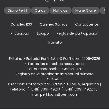
Diario Perfil
Caras
Noticias
Marie Claire
Fo
Canales RSS
Quienes Somos
Contáctenos
Privacidad
Equipo
Reglas de participación
Tránsito
Exitoina - Editorial Perfil S.A.
| © Perfil.com 2006-2026
- Todos los derechos reservados.
Editor responsable: Carlos Piro.
Registro de la propiedad intelectual número
5346433
Dirección:
California 2715
,
C1289ABI
,
CABA, Argentina
|
Teléfono:
(+5411) 7091-4921
/
(+5411) 7091-4922
| E-
mail:
perfilcom@perfil.com