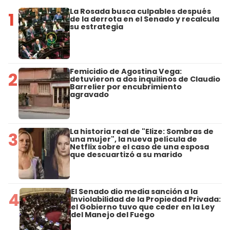
La Rosada busca culpables después
1
de la derrota en el Senado y recalcula
su estrategia
Femicidio de Agostina Vega:
2
detuvieron a dos inquilinos de Claudio
Barrelier por encubrimiento
agravado
La historia real de "Elize: Sombras de
3
una mujer", la nueva película de
Netflix sobre el caso de una esposa
que descuartizó a su marido
El Senado dio media sanción a la
4
Inviolabilidad de la Propiedad Privada:
el Gobierno tuvo que ceder en la Ley
del Manejo del Fuego