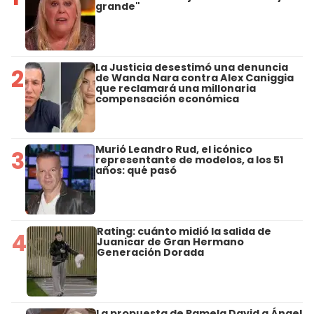
grande"
La Justicia desestimó una denuncia
2
de Wanda Nara contra Alex Caniggia
que reclamará una millonaria
compensación económica
Murió Leandro Rud, el icónico
3
representante de modelos, a los 51
años: qué pasó
Rating: cuánto midió la salida de
4
Juanicar de Gran Hermano
Generación Dorada
La propuesta de Pamela David a Ángel