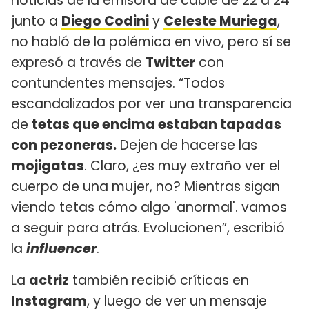
noticias de la emisora de cable de 22 a 24
junto a
Diego Codini
y
Celeste Muriega
,
no habló de la polémica en vivo, pero sí se
expresó a través de
Twitter
con
contundentes mensajes. “Todos
escandalizados por ver una transparencia
de
tetas que encima estaban tapadas
con pezoneras.
Dejen de hacerse las
mojigatas
. Claro, ¿es muy extraño ver el
cuerpo de una mujer, no? Mientras sigan
viendo tetas cómo algo 'anormal'. vamos
a seguir para atrás. Evolucionen”, escribió
la
influencer
.
La
actriz
también recibió críticas en
Instagram
, y luego de ver un mensaje