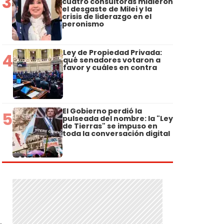
3
cuatro consultoras midieron
el desgaste de Milei y la
crisis de liderazgo en el
peronismo
Ley de Propiedad Privada:
4
qué senadores votaron a
favor y cuáles en contra
El Gobierno perdió la
5
pulseada del nombre: la "Ley
de Tierras" se impuso en
toda la conversación digital