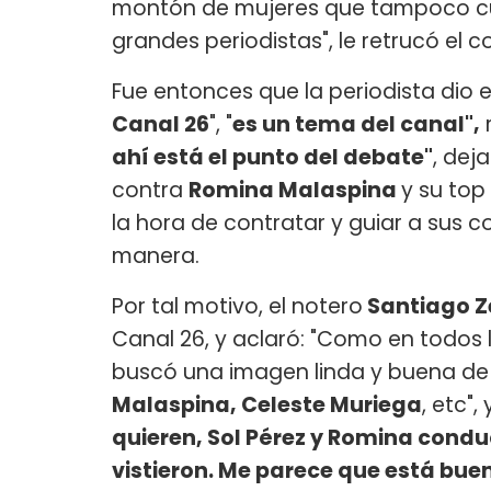
montón de mujeres que tampoco cu
grandes periodistas", le retrucó el 
Fue entonces que la periodista dio el
Canal 26
", "
es un tema del canal",
r
ahí está el punto del debate"
, dej
contra
Romina Malaspina
y su top
la hora de contratar y guiar a sus 
manera.
Por tal motivo, el notero
Santiago Z
Canal 26, y aclaró: "Como en todos l
buscó una imagen linda y buena de 
Malaspina, Celeste Muriega
, etc",
quieren, Sol Pérez y Romina cond
vistieron. Me parece que está bue