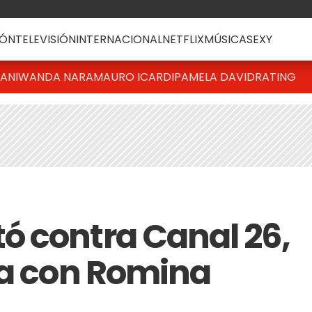
ÓN
TELEVISIÓN
INTERNACIONAL
NETFLIX
MÚSICA
SEXY
IANI
WANDA NARA
MAURO ICARDI
PAMELA DAVID
RATING
 contra Canal 26,
ca con Romina