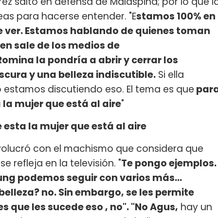
arez saltó en defensa de Malaspina; por lo que l
deas para hacerse entender. "E
stamos 100% en
e ver. Estamos hablando de quienes toman
ien sale de los medios de
omina la pondría a abrir y cerrar los
scura y una belleza indiscutible.
Si ella
o estamos discutiendo eso. El tema es que
par
la mujer que está al aire
"
esta la mujer que está al aire
nvolucró con el machismo que considera que
 refleja en la televisión. "
Te pongo ejemplos.
ung podemos seguir con varios más...
belleza? no. Sin embargo, se les permite
res que les sucede eso , no". "No Agus,
hay un