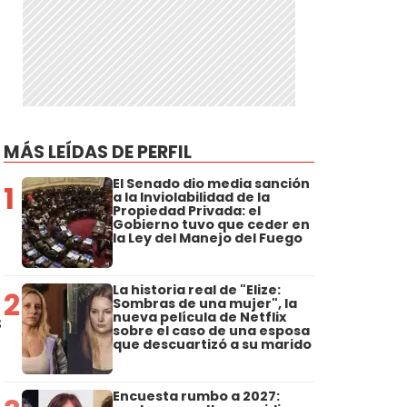
MÁS LEÍDAS DE PERFIL
El Senado dio media sanción
1
a la Inviolabilidad de la
Propiedad Privada: el
Gobierno tuvo que ceder en
la Ley del Manejo del Fuego
La historia real de "Elize:
2
Sombras de una mujer", la
nueva película de Netflix
s
sobre el caso de una esposa
que descuartizó a su marido
r
Encuesta rumbo a 2027: