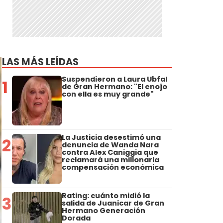
LAS MÁS LEÍDAS
Suspendieron a Laura Ubfal
1
de Gran Hermano: "El enojo
con ella es muy grande"
La Justicia desestimó una
2
denuncia de Wanda Nara
contra Alex Caniggia que
reclamará una millonaria
compensación económica
Rating: cuánto midió la
3
salida de Juanicar de Gran
Hermano Generación
Dorada