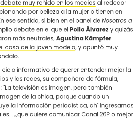
n
debate muy reñido en los medios
al rededor
ccionando por belleza a la mujer o tienen en
n ese sentido, si bien en el panel de
Nosotros a
plio debate en el que el
Pollo Álvarez
y quizás
aron más neutrales,
Agustina Kämpfer
l caso de la joven modelo
, y apuntó muy
ándalo.
 ciclo informativo de querer entender mejor la
os y las redes, su compañera de fórmula,
: "La televisión es imagen, pero también
 imagen de la chica, porque cuando un
uye la información periodística, ahí ingresamo
 es... ¿que quiere comunicar Canal 26? o mejo